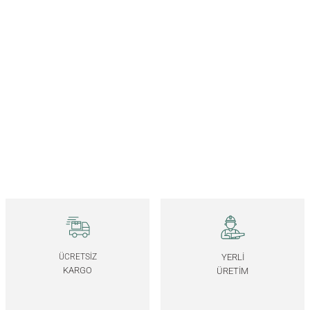
Masif Ahşap Çerçeve – EDGE Serisi
Masif Ahşap Çerçeve – REGULAR Serisi
4.250,00
TL
4.250,00
TL
*Önce ahşap rengini, ardından ölçüyü seçiniz.
*Önce ahşap rengini, ardından ölçüyü seçiniz.
23x32 CM
32x42 CM
52x72 CM
23x32 CM
32x42 CM
52x72 CM
Masif Meşe Duvar Aynası - EDGE Serisi
3.250,00
TL
*Önce ahşap rengini, ardından ölçüyü seçiniz.
40x40 CM
40x85 CM
40x130 CM
17.5x17.5 CM
Masif Ahşap Bronz Ayna - EDGE Serisi
ÜCRETSİZ
YERLİ
KARGO
ÜRETİM
7.000,00
TL