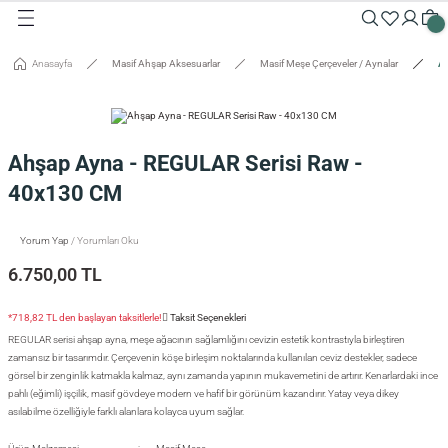
Geri Dön
Geri Dön
Geri Dön
Geri Dön
Geri Dön
Geri Dön
Geri Dön
Geri Dön
Geri Dön
Geri Dön
Anasayfa
Masif Ahşap Aksesuarlar
Masif Meşe Çerçeveler / Aynalar
Ah
Masalar
Aksesuarlar
Dolaplar
Sehpalar
Oturma Grubu
Tepsiler ve Sunum / Kesme
RETİM
 Masaları
eveler / Aynalar
Dolapları
nk
siler
Ahşap Ayna - REGULAR Serisi Raw -
uarlar
ar
odinler
palar
dalyeler
king
sefemiz
40x130 CM
um / Kesme Tahtaları
ek Masaları
aşı Aksesuarları
sollar
ureler
Yorum Yap
/ Yorumları Oku
6.750,00 TL
isi
*718,82 TL den başlayan taksitlerle!
Taksit Seçenekleri
isi
REGULAR serisi ahşap ayna, meşe ağacının sağlamlığını cevizin estetik kontrastıyla birleştiren
zamansız bir tasarımdır. Çerçevenin köşe birleşim noktalarında kullanılan ceviz destekler, sadece
görsel bir zenginlik katmakla kalmaz, aynı zamanda yapının mukavemetini de artırır. Kenarlardaki ince
pahlı (eğimli) işçilik, masif gövdeye modern ve hafif bir görünüm kazandırır. Yatay veya dikey
asılabilme özelliğiyle farklı alanlara kolayca uyum sağlar.