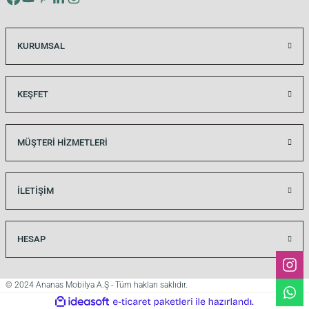
30x15 CM
60x15 CM
90x15 CM
KURUMSAL
KEŞFET
MÜŞTERİ HİZMETLERİ
İLETİŞİM
HESAP
© 2024 Ananas Mobilya A.Ş - Tüm hakları saklıdır.
ideasoft
ile
e-