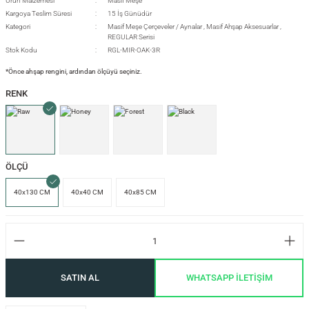
Ürün Malzemesi
Masif Meşe
Kargoya Teslim Süresi
15 İş Günüdür
Kategori
Masif Meşe Çerçeveler / Aynalar
,
Masif Ahşap Aksesuarlar
,
REGULAR Serisi
si
Stok Kodu
RGL-MIR-OAK-3R
*Önce ahşap rengini, ardından ölçüyü seçiniz.
RENK
i
ÖLÇÜ
40x130 CM
40x40 CM
40x85 CM
SATIN AL
WHATSAPP İLETİŞİM
isi