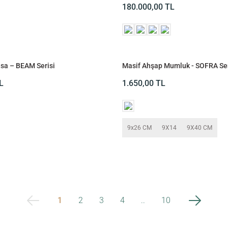
180.000,00
TL
sa – BEAM Serisi
Masif Ahşap Mumluk - SOFRA Ser
L
1.650,00
TL
9x26 CM
9X14
9X40 CM
1
2
3
4
..
10