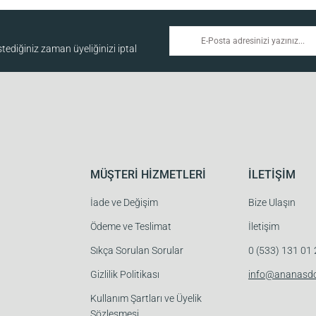
ediğiniz zaman üyeliğinizi iptal
MÜŞTERİ HİZMETLERİ
İLETİŞİM
İade ve Değişim
Bize Ulaşın
Ödeme ve Teslimat
İletişim
Sıkça Sorulan Sorular
0 (533) 131 01
Gizlilik Politikası
info@ananasd
Kullanım Şartları ve Üyelik
Sözleşmesi