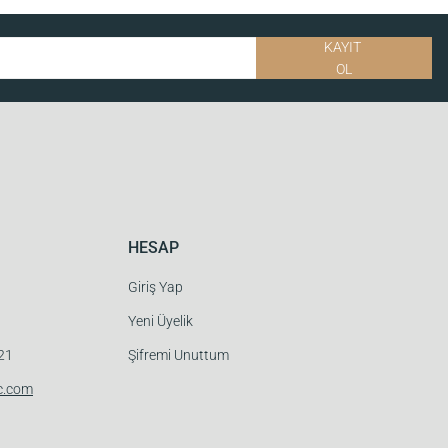
KAYIT
OL
HESAP
Giriş Yap
Yeni Üyelik
 21
Şifremi Unuttum
c.com