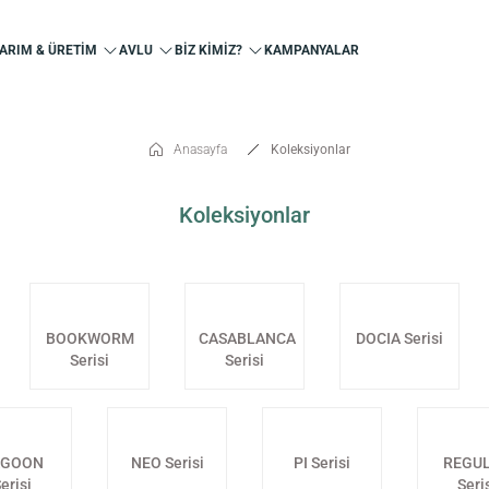
ARIM & ÜRETİM
AVLU
BİZ KİMİZ?
KAMPANYALAR
Anasayfa
Koleksiyonlar
Koleksiyonlar
BOOKWORM
CASABLANCA
DOCIA Serisi
Serisi
Serisi
AGOON
NEO Serisi
PI Serisi
REGU
erisi
Seri