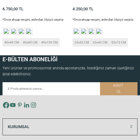
6.750,00
TL
4.250,00
TL
*Önce ahşap rengini, ardından ölçüyü seçiniz.
*Önce ahşap rengini, ardından ölçüyü seçiniz.
si
40x40 CM
40x85 CM
40x130 CM
23x32 CM
32x42 CM
52x72 CM
i
E-BÜLTEN ABONELİĞİ
Yeni ürünler ve promosyonlar anında epostanızda. İstediğiniz zaman üyeliğinizi
iptal edebilirsiniz.
KAYIT
OL
KURUMSAL
isi