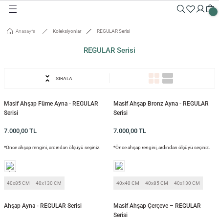
Geri Dön
Geri Dön
Geri Dön
Geri Dön
Geri Dön
Geri Dön
Geri Dön
Geri Dön
Geri Dön
Geri Dön
Anasayfa
Koleksiyonlar
REGULAR Serisi
Masalar
Aksesuarlar
Dolaplar
Sehpalar
Oturma Grubu
Tepsiler ve Sunum / Kesme
RETİM
REGULAR Serisi
 Masaları
eveler / Aynalar
Dolapları
nk
siler
SIRALA
uarlar
ar
odinler
palar
dalyeler
king
sefemiz
um / Kesme Tahtaları
Masif Ahşap Füme Ayna - REGULAR
Masif Ahşap Bronz Ayna - REGULAR
ek Masaları
aşı Aksesuarları
sollar
ureler
Serisi
Serisi
7.000,00
TL
7.000,00
TL
isi
*Önce ahşap rengini, ardından ölçüyü seçiniz.
*Önce ahşap rengini, ardından ölçüyü seçiniz.
isi
40x85 CM
40x130 CM
40x40 CM
40x85 CM
40x130 CM
Ahşap Ayna - REGULAR Serisi
Masif Ahşap Çerçeve – REGULAR
Serisi