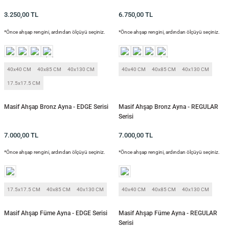
3.250,00
TL
6.750,00
TL
*Önce ahşap rengini, ardından ölçüyü seçiniz.
*Önce ahşap rengini, ardından ölçüyü seçiniz.
si
40x40 CM
40x85 CM
40x130 CM
40x40 CM
40x85 CM
40x130 CM
17.5x17.5 CM
i
Masif Ahşap Bronz Ayna - EDGE Serisi
Masif Ahşap Bronz Ayna - REGULAR
Serisi
7.000,00
TL
7.000,00
TL
*Önce ahşap rengini, ardından ölçüyü seçiniz.
*Önce ahşap rengini, ardından ölçüyü seçiniz.
17.5x17.5 CM
40x85 CM
40x130 CM
40x40 CM
40x85 CM
40x130 CM
isi
Masif Ahşap Füme Ayna - EDGE Serisi
Masif Ahşap Füme Ayna - REGULAR
Serisi