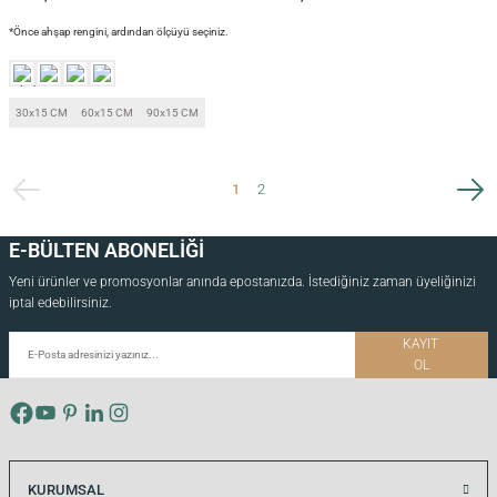
*Önce ahşap rengini, ardından ölçüyü seçiniz.
30x15 CM
60x15 CM
90x15 CM
1
2
E-BÜLTEN ABONELİĞİ
Yeni ürünler ve promosyonlar anında epostanızda. İstediğiniz zaman üyeliğinizi
iptal edebilirsiniz.
KAYIT
OL
KURUMSAL