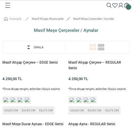
Geri Dön
Geri Dön
Geri Dön
Geri Dön
Geri Dön
Geri Dön
Geri Dön
Geri Dön
Geri Dön
Geri Dön
Anasayfa
Masif Ahşap Aksesuarlar
Masif Meşe Çerçeveler / Aynalar
Masalar
Aksesuarlar
Dolaplar
Sehpalar
Oturma Grubu
Tepsiler ve Sunum / Kesme
RETİM
Masif Meşe Çerçeveler / Aynalar
 Masaları
eveler / Aynalar
Dolapları
nk
siler
SIRALA
uarlar
ar
odinler
palar
dalyeler
king
sefemiz
um / Kesme Tahtaları
Masif Ahşap Çerçeve – EDGE Serisi
Masif Ahşap Çerçeve – REGULAR
ek Masaları
aşı Aksesuarları
sollar
ureler
Serisi
4.250,00
TL
4.250,00
TL
isi
*Önce ahşap rengini, ardından ölçüyü seçiniz.
*Önce ahşap rengini, ardından ölçüyü seçiniz.
isi
23x32 CM
32x42 CM
52x72 CM
23x32 CM
32x42 CM
52x72 CM
Masif Meşe Duvar Aynası - EDGE Serisi
Ahşap Ayna - REGULAR Serisi