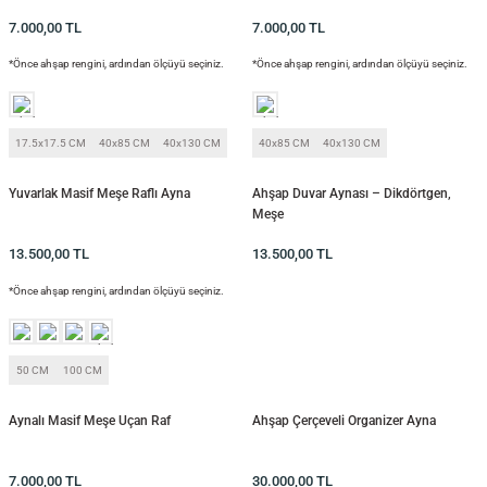
7.000,00
TL
7.000,00
TL
*Önce ahşap rengini, ardından ölçüyü seçiniz.
*Önce ahşap rengini, ardından ölçüyü seçiniz.
17.5x17.5 CM
40x85 CM
40x130 CM
40x85 CM
40x130 CM
Yuvarlak Masif Meşe Raflı Ayna
Ahşap Duvar Aynası – Dikdörtgen,
Meşe
13.500,00
TL
13.500,00
TL
*Önce ahşap rengini, ardından ölçüyü seçiniz.
50 CM
100 CM
Aynalı Masif Meşe Uçan Raf
Ahşap Çerçeveli Organizer Ayna
7.000,00
TL
30.000,00
TL