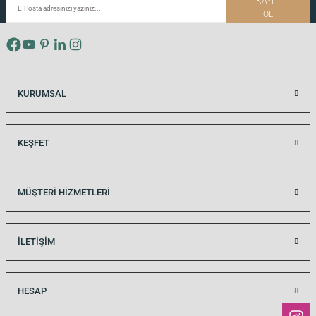
KAYIT
OL
si
KURUMSAL
i
KEŞFET
MÜŞTERİ HİZMETLERİ
İLETİŞİM
HESAP
isi