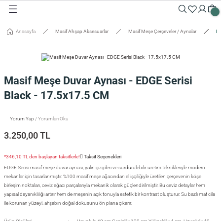
Geri Dön
Geri Dön
Geri Dön
Geri Dön
Geri Dön
Geri Dön
Geri Dön
Geri Dön
Geri Dön
Geri Dön
Anasayfa
Masif Ahşap Aksesuarlar
Masif Meşe Çerçeveler / Aynalar
Ma
Masalar
Aksesuarlar
Dolaplar
Sehpalar
Oturma Grubu
Tepsiler ve Sunum / Kesme
RETİM
 Masaları
eveler / Aynalar
Dolapları
nk
siler
Masif Meşe Duvar Aynası - EDGE Serisi
uarlar
ar
odinler
palar
dalyeler
king
sefemiz
Black - 17.5x17.5 CM
um / Kesme Tahtaları
ek Masaları
aşı Aksesuarları
sollar
ureler
Yorum Yap
/ Yorumları Oku
3.250,00 TL
isi
*346,10 TL den başlayan taksitlerle!
Taksit Seçenekleri
isi
EDGE Serisi masif meşe duvar aynası, yalın çizgileri ve sürdürülebilir üretim teknikleriyle modern
mekanlar için tasarlanmıştır. %100 masif meşe ağacından el işçiliğiyle üretilen çerçevenin köşe
birleşim noktaları, ceviz ağacı parçalarıyla mekanik olarak güçlendirilmiştir. Bu ceviz detaylar hem
yapısal dayanıklılığı artırır hem de meşenin açık tonuyla estetik bir kontrast oluşturur. Su bazlı mat cila
ile korunan yüzeyi, ahşabın doğal dokusunu ön plana çıkarır.