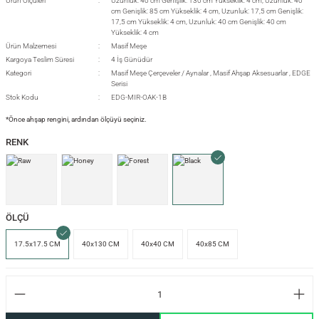
Ürün Ölçüleri
Uzunluk: 40 cm Genişlik: 130 cm Yükseklik: 4 cm, Uzunluk: 40
cm Genişlik: 85 cm Yükseklik: 4 cm, Uzunluk: 17,5 cm Genişlik:
17,5 cm Yükseklik: 4 cm, Uzunluk: 40 cm Genişlik: 40 cm
Yükseklik: 4 cm
Ürün Malzemesi
Masif Meşe
si
Kargoya Teslim Süresi
4 İş Günüdür
Kategori
Masif Meşe Çerçeveler / Aynalar
,
Masif Ahşap Aksesuarlar
,
EDGE
Serisi
Stok Kodu
EDG-MIR-OAK-1B
*Önce ahşap rengini, ardından ölçüyü seçiniz.
i
RENK
ÖLÇÜ
17.5x17.5 CM
40x130 CM
40x40 CM
40x85 CM
isi