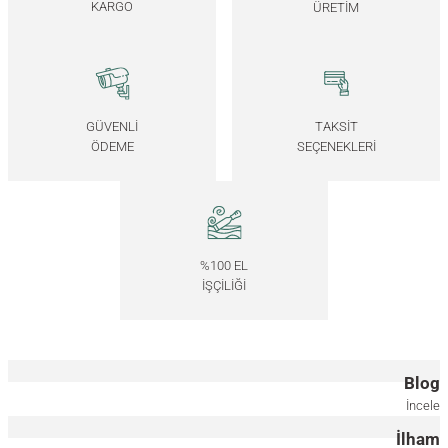
KARGO
ÜRETİM
Masif Ahşap Bronz Ayna - REGULAR Serisi
7.000,00
TL
*Önce ahşap rengini, ardından ölçüyü seçiniz.
GÜVENLİ
TAKSİT
ÖDEME
SEÇENEKLERİ
40x40 CM
40x85 CM
40x130 CM
Masif Ahşap Füme Ayna - EDGE Serisi
%100 EL
7.000,00
TL
İŞÇİLİĞİ
*Önce ahşap rengini, ardından ölçüyü seçiniz.
17.5x17.5 CM
40x85 CM
40x130 CM
Blog
Masif Ahşap Füme Ayna - REGULAR Serisi
İncele
İlham