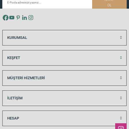
OL
30x15 CM
60x15 CM
90x15 CM
KURUMSAL
KEŞFET
MÜŞTERİ HİZMETLERİ
İLETİŞİM
HESAP