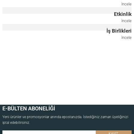
7.000,00
TL
İncele
Etkinlik
*Önce ahşap rengini, ardından ölçüyü seçiniz.
İncele
İş Birlikleri
40x85 CM
40x130 CM
İncele
Yuvarlak Masif Meşe Raflı Ayna
Ahşap Duvar Aynası – Dikdörtgen, Meşe
13.500,00
TL
13.500,00
TL
*Önce ahşap rengini, ardından ölçüyü seçiniz.
50 CM
100 CM
Aynalı Masif Meşe Uçan Raf
E-BÜLTEN ABONELİĞİ
Yeni ürünler ve promosyonlar anında epostanızda. İstediğiniz zaman üyeliğinizi
7.000,00
TL
iptal edebilirsiniz.
*Önce ahşap rengini, ardından ölçüyü seçiniz.
KAYIT