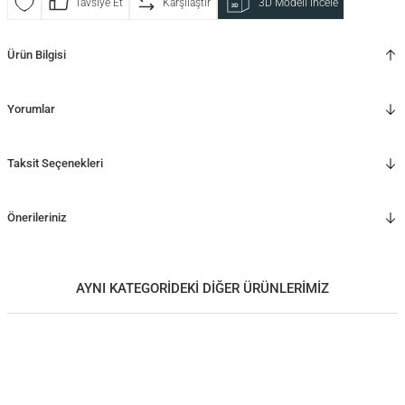
Tavsiye Et
Karşılaştır
3D Modeli İncele
Ürün Bilgisi
Yorumlar
Taksit Seçenekleri
Önerileriniz
AYNI KATEGORİDEKİ DİĞER ÜRÜNLERİMİZ
Masif Ahşap Çerçeve – EDGE Serisi
Masif Ahşap Çerçeve – REGULAR Serisi
4.250,00
TL
4.250,00
TL