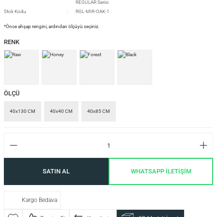
REGULAR Serisi
Stok Kodu
RGL-MIR-OAK-1
*Önce ahşap rengini, ardından ölçüyü seçiniz.
si
RENK
i
ÖLÇÜ
40x130 CM
40x40 CM
40x85 CM
SATIN AL
WHATSAPP İLETİŞİM
Kargo Bedava
isi