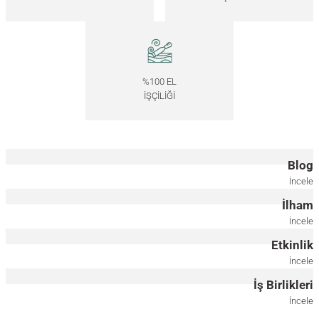
17.5x17.5 CM
40x85 CM
40x130 CM
Masif Ahşap Bronz Ayna - REGULAR Serisi
%100 EL
7.000,00
TL
İŞÇİLİĞİ
*Önce ahşap rengini, ardından ölçüyü seçiniz.
40x40 CM
40x85 CM
40x130 CM
Blog
Masif Ahşap Füme Ayna - EDGE Serisi
İncele
İlham
7.000,00
TL
İncele
Etkinlik
*Önce ahşap rengini, ardından ölçüyü seçiniz.
İncele
İş Birlikleri
17.5x17.5 CM
40x85 CM
40x130 CM
İncele
Masif Ahşap Füme Ayna - REGULAR Serisi