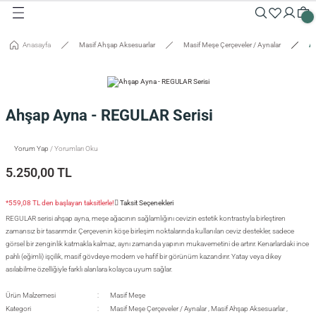
Geri Dön
Geri Dön
Geri Dön
Geri Dön
Geri Dön
Geri Dön
Geri Dön
Geri Dön
Geri Dön
Geri Dön
Anasayfa
Masif Ahşap Aksesuarlar
Masif Meşe Çerçeveler / Aynalar
Ah
Masalar
Aksesuarlar
Dolaplar
Sehpalar
Oturma Grubu
Tepsiler ve Sunum / Kesme
RETİM
 Masaları
eveler / Aynalar
Dolapları
nk
siler
Ahşap Ayna - REGULAR Serisi
uarlar
ar
odinler
palar
dalyeler
king
sefemiz
um / Kesme Tahtaları
Yorum Yap
/ Yorumları Oku
ek Masaları
aşı Aksesuarları
sollar
ureler
5.250,00 TL
isi
*559,08 TL den başlayan taksitlerle!
Taksit Seçenekleri
REGULAR serisi ahşap ayna, meşe ağacının sağlamlığını cevizin estetik kontrastıyla birleştiren
isi
zamansız bir tasarımdır. Çerçevenin köşe birleşim noktalarında kullanılan ceviz destekler, sadece
görsel bir zenginlik katmakla kalmaz, aynı zamanda yapının mukavemetini de artırır. Kenarlardaki ince
pahlı (eğimli) işçilik, masif gövdeye modern ve hafif bir görünüm kazandırır. Yatay veya dikey
asılabilme özelliğiyle farklı alanlara kolayca uyum sağlar.
Ürün Malzemesi
Masif Meşe
Kategori
Masif Meşe Çerçeveler / Aynalar
,
Masif Ahşap Aksesuarlar
,