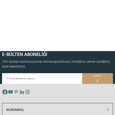
7.000,00
TL
*Önce ahşap rengini, ardından ölçüyü seçiniz.
40x85 CM
40x130 CM
Yuvarlak Masif Meşe Raflı Ayna
Ahşap Duvar Aynası – Dikdörtgen, Meşe
E-BÜLTEN ABONELİĞİ
Yeni ürünler ve promosyonlar anında epostanızda. İstediğiniz zaman üyeliğinizi
13.500,00
TL
13.500,00
TL
iptal edebilirsiniz.
*Önce ahşap rengini, ardından ölçüyü seçiniz.
KAYIT
OL
50 CM
100 CM
Aynalı Masif Meşe Uçan Raf
KURUMSAL
7.000,00
TL