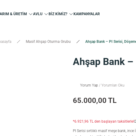
ARIM & ÜRETİM
AVLU
BİZ KİMİZ?
KAMPANYALAR
nasayfa
Masif Ahşap Oturma Grubu
Ahşap Bank – PI Serisi, Döşem
Ahşap Bank – 
Yorum Yap
/ Yorumları Oku
65.000,00 TL
*6.921,96 TL den başlayan taksitlerle!
PI Serisi sırtlıklı masif meşe bank, inc