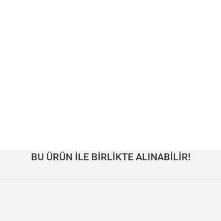
BU ÜRÜN İLE BİRLİKTE ALINABİLİR!
arlak Masa, Traverten - DOCIA Serisi
Masif Ahşap Yuvarlak Masa, 