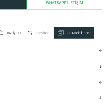
WHATSAPP İLETİŞİM
Tavsiye Et
Karşılaştır
3D Modeli İncele