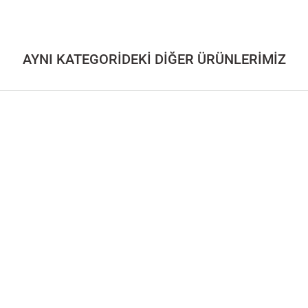
AYNI KATEGORİDEKİ DİĞER ÜRÜNLERİMİZ
öşemeli
Ahşap Komodin – HOL JR. Serisi
Ahşap Tabure - BRIDG
40.000,00
TL
40.000,00
TL
lye - BENT Serisi, Döşemeli
Masif Ahşap Kolçaklı Sandalye - BENT 
43.000,00
TL