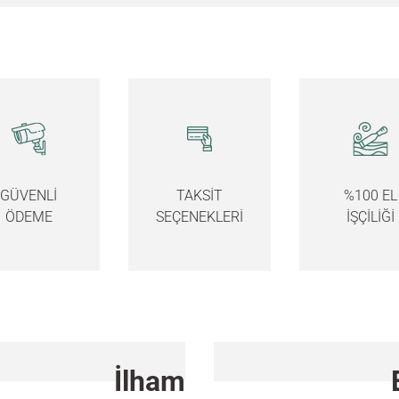
GÜVENLİ
TAKSİT
%100 EL
ÖDEME
SEÇENEKLERİ
İŞÇİLİĞİ
İlham