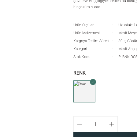
gövde ve el işçiliğiyle üretilen bu bank
bir çözüm sunar.
Ürün Ölçüleri
Uzunluk: 1
Ürün Malzemesi
Masif Meşe
Kargoya Teslim Süresi
30 İş Günü
Kategori
Masif Ahşa
Stok Kodu
PI-BNK-DO
RENK