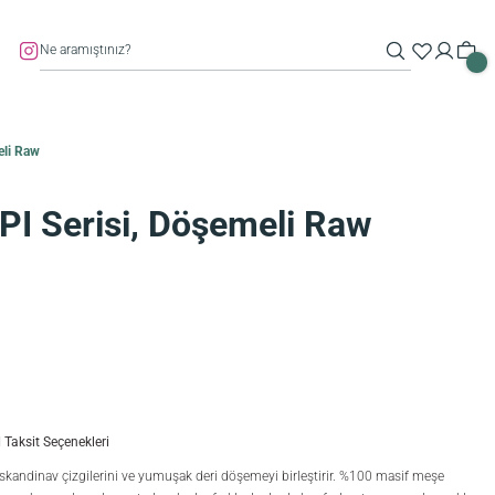
eli Raw
PI Serisi, Döşemeli Raw
Taksit Seçenekleri
e İskandinav çizgilerini ve yumuşak deri döşemeyi birleştirir. %100 masif meşe