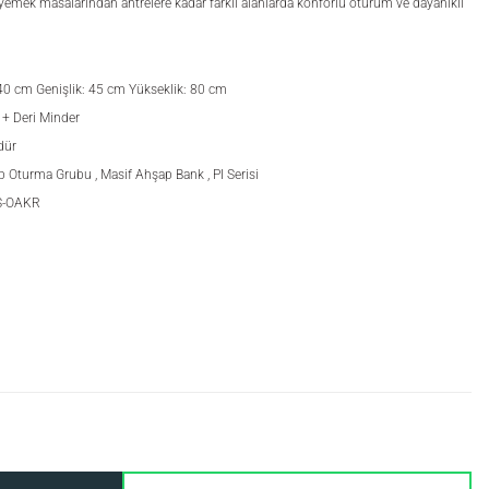
, yemek masalarından antrelere kadar farklı alanlarda konforlu oturum ve dayanıklı
40 cm Genişlik: 45 cm Yükseklik: 80 cm
 + Deri Minder
dür
p Oturma Grubu
,
Masif Ahşap Bank
,
PI Serisi
S-OAKR