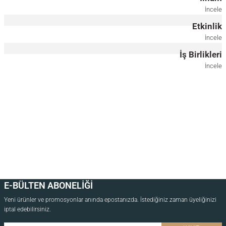
İncele
Etkinlik
İncele
İş Birlikleri
İncele
E-BÜLTEN ABONELİĞİ
Yeni ürünler ve promosyonlar anında epostanızda. İstediğiniz zaman üyeliğinizi
iptal edebilirsiniz.