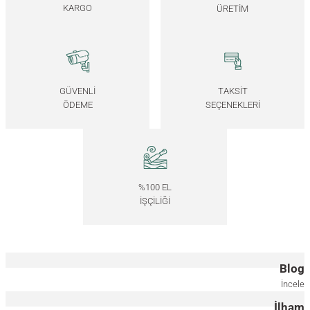
KARGO
ÜRETİM
GÜVENLİ
TAKSİT
ÖDEME
SEÇENEKLERİ
%100 EL
İŞÇİLİĞİ
Blog
İncele
İlham