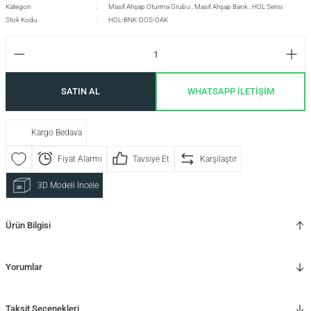
Kategori
Masif Ahşap Oturma Grubu
,
Masif Ahşap Bank
,
HOL Serisi
Stok Kodu
HOL-BNK-DOS-OAK
si
SATIN AL
WHATSAPP İLETİŞİM
i
Kargo Bedava
Fiyat Alarmı
Tavsiye Et
Karşılaştır
3D Modeli İncele
Ürün Bilgisi
Yorumlar
isi
Taksit Seçenekleri