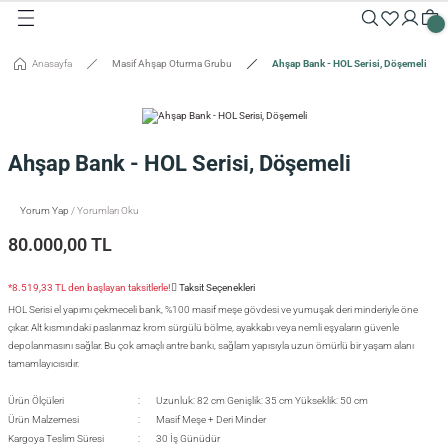
Geri Dön
Geri Dön
Geri Dön
Geri Dön
Geri Dön
Geri Dön
Geri Dön
Geri Dön
Geri Dön
Geri Dön
Anasayfa
Masif Ahşap Oturma Grubu
Ahşap Bank - HOL Serisi, Döşemeli
Masalar
Aksesuarlar
Dolaplar
Sehpalar
Oturma Grubu
Tepsiler ve Sunum / Kesme
RETİM
 Masaları
eveler / Aynalar
Dolapları
nk
siler
Ahşap Bank - HOL Serisi, Döşemeli
uarlar
ar
odinler
palar
dalyeler
king
sefemiz
um / Kesme Tahtaları
Yorum Yap
/ Yorumları Oku
ek Masaları
aşı Aksesuarları
sollar
ureler
80.000,00 TL
isi
*8.519,33 TL den başlayan taksitlerle!
Taksit Seçenekleri
HOL Serisi el yapımı çekmeceli bank, %100 masif meşe gövdesi ve yumuşak deri minderiyle öne
isi
çıkar. Alt kısmındaki paslanmaz krom sürgülü bölme, ayakkabı veya nemli eşyaların güvenle
depolanmasını sağlar. Bu çok amaçlı antre bankı, sağlam yapısıyla uzun ömürlü bir yaşam alanı
tamamlayıcısıdır.
Ürün Ölçüleri
Uzunluk: 82 cm Genişlik: 35 cm Yükseklik: 50 cm
Ürün Malzemesi
Masif Meşe + Deri Minder
Kargoya Teslim Süresi
30 İş Günüdür