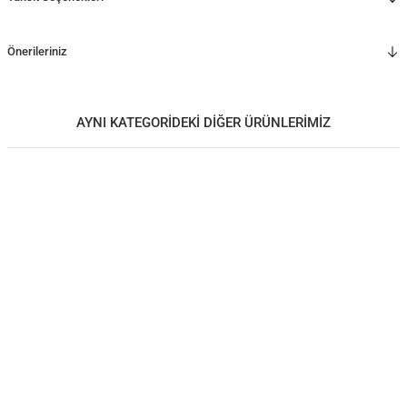
Önerileriniz
AYNI KATEGORİDEKİ DİĞER ÜRÜNLERİMİZ
Ahşap Çekmeceli Bank– HOL Serisi
Ahşap Komodin – HOL JR. Serisi
60.000,00
TL
40.000,00
TL
Ahşap Tabure - BRIDGE Serisi
Masif Ahşap Sandalye - BENT Serisi, Döşemeli
40.000,00
TL
42.000,00
TL
Masif Ahşap Sandalye - BENT Serisi