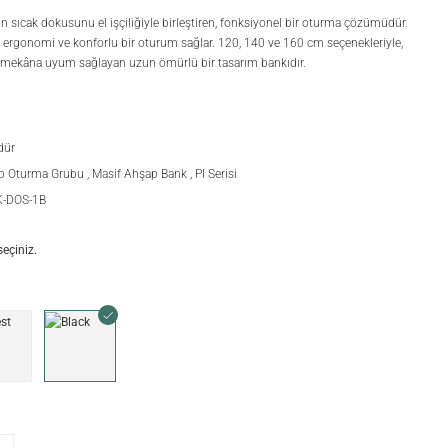
n sıcak dokusunu el işçiliğiyle birleştiren, fonksiyonel bir oturma çözümüdür.
bir ergonomi ve konforlu bir oturum sağlar. 120, 140 ve 160 cm seçenekleriyle,
 mekâna uyum sağlayan uzun ömürlü bir tasarım bankıdır.
dür
p Oturma Grubu
,
Masif Ahşap Bank
,
PI Serisi
K-DOS-1B
eçiniz.