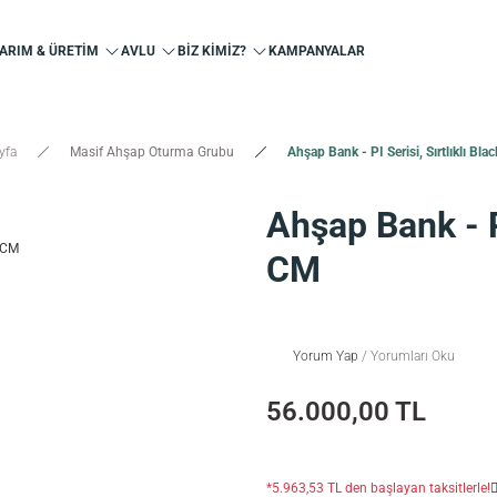
ARIM & ÜRETİM
AVLU
BİZ KİMİZ?
KAMPANYALAR
yfa
Masif Ahşap Oturma Grubu
Ahşap Bank - PI Serisi, Sırtlıklı Bl
Ahşap Bank - PI
CM
Yorum Yap
/ Yorumları Oku
56.000,00 TL
*5.963,53 TL den başlayan taksitlerle!