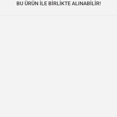
BU ÜRÜN İLE BİRLİKTE ALINABİLİR!
ap Yuvarlak Masa, Traverten - DOCIA Serisi
Masif Meşe Masa – BE
00
TL
130.000,00
TL