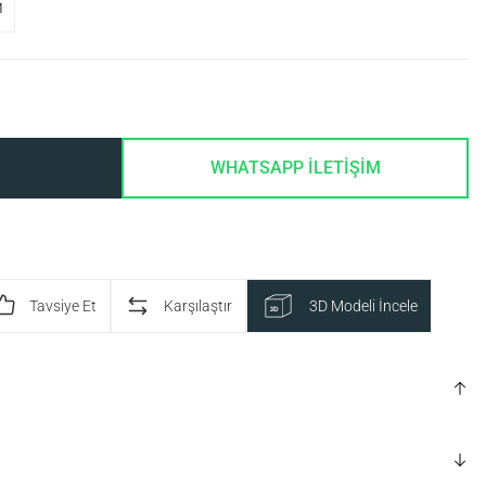
M
WHATSAPP İLETİŞİM
Tavsiye Et
Karşılaştır
3D Modeli İncele