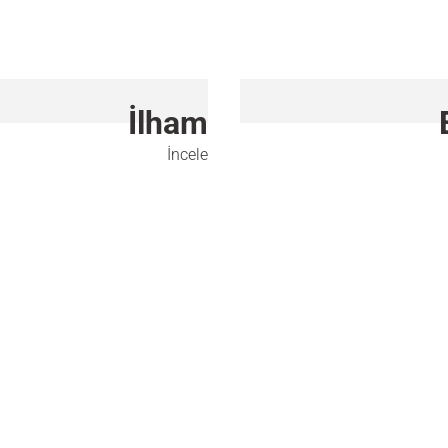
İlham
İncele