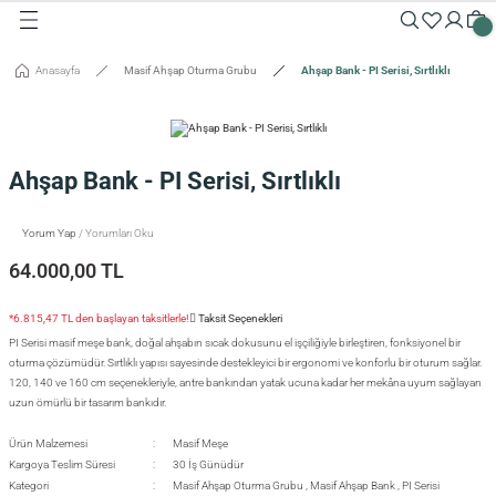
Geri Dön
Geri Dön
Geri Dön
Geri Dön
Geri Dön
Geri Dön
Geri Dön
Geri Dön
Geri Dön
Geri Dön
Anasayfa
Masif Ahşap Oturma Grubu
Ahşap Bank - PI Serisi, Sırtlıklı
Masalar
Aksesuarlar
Dolaplar
Sehpalar
Oturma Grubu
Tepsiler ve Sunum / Kesme
RETİM
 Masaları
eveler / Aynalar
Dolapları
nk
siler
Ahşap Bank - PI Serisi, Sırtlıklı
uarlar
ar
odinler
palar
dalyeler
king
sefemiz
um / Kesme Tahtaları
Yorum Yap
/ Yorumları Oku
ek Masaları
aşı Aksesuarları
sollar
ureler
64.000,00 TL
isi
*6.815,47 TL den başlayan taksitlerle!
Taksit Seçenekleri
PI Serisi masif meşe bank, doğal ahşabın sıcak dokusunu el işçiliğiyle birleştiren, fonksiyonel bir
isi
oturma çözümüdür. Sırtlıklı yapısı sayesinde destekleyici bir ergonomi ve konforlu bir oturum sağlar.
120, 140 ve 160 cm seçenekleriyle, antre bankından yatak ucuna kadar her mekâna uyum sağlayan
uzun ömürlü bir tasarım bankıdır.
Ürün Malzemesi
Masif Meşe
Kargoya Teslim Süresi
30 İş Günüdür
Kategori
Masif Ahşap Oturma Grubu
,
Masif Ahşap Bank
,
PI Serisi