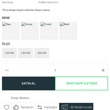
Stok Kodu
PI-BNK-OAK-DOS-1
*Önce ahşap rengini, ardından ölçüyü seçiniz.
si
RENK
i
ÖLÇÜ
120 CM
140 CM
160 CM
SATIN AL
WHATSAPP İLETİŞİM
Kargo Bedava
isi
Tavsiye Et
Karşılaştır
3D Modeli İncele