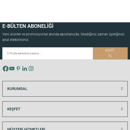
E-BÜLTEN ABONELİĞİ
Yeni ürünler ve promosyonlar anında epostanızda. İstediğiniz zaman üyeliğinizi
iptal edebilirsiniz.
KAYIT
OL
KURUMSAL
KEŞFET
MÜŞTERİ HİZMETLERİ