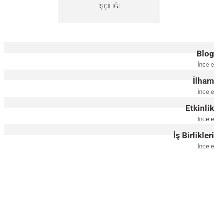
İŞÇİLİĞİ
Blog
İncele
İlham
İncele
Etkinlik
İncele
İş Birlikleri
İncele