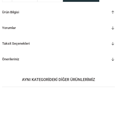
Ürün Bilgisi
Yorumlar
Taksit Seçenekleri
Önerileriniz
AYNI KATEGORİDEKİ DİĞER ÜRÜNLERİMİZ
Ahşap Çekmeceli Bank– HOL Serisi
Ahşap Bank - HOL Serisi, Döşemeli
60.000,00
TL
80.000,00
TL