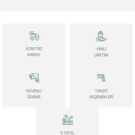
45.000,00
TL
Masif Ahşap Kolçaklı Sandalye - BENT Serisi
Ahşap Puf - SALON TRIO, Ceviz
Masif Meşe Masa – BEAM Serisi
43.000,00
TL
26.000,00
TL
130.000,00
TL
ÜCRETSİZ
YERLİ
KARGO
ÜRETİM
Ahşap Puf - SALON TRIO, Meşe
YENİ
24.000,00
TL
GÜVENLİ
TAKSİT
ÖDEME
SEÇENEKLERİ
%100 EL