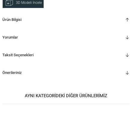
3D Modeli İncele
Ürün Bilgisi
Yorumlar
Taksit Seçenekleri
Önerileriniz
AYNI KATEGORİDEKİ DİĞER ÜRÜNLERİMİZ
Ahşap Çekmeceli Bank– HOL Serisi
Ahşap Bank - HOL Serisi, Döşemeli
60.000,00
TL
80.000,00
TL