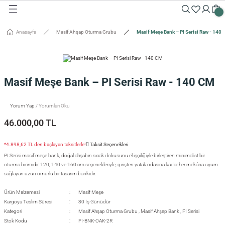
Geri Dön
Geri Dön
Geri Dön
Geri Dön
Geri Dön
Geri Dön
Geri Dön
Geri Dön
Geri Dön
Geri Dön
Anasayfa
Masif Ahşap Oturma Grubu
Masif Meşe Bank – PI Serisi Raw - 140
Masalar
Aksesuarlar
Dolaplar
Sehpalar
Oturma Grubu
Tepsiler ve Sunum / Kesme
RETİM
 Masaları
eveler / Aynalar
Dolapları
nk
siler
Masif Meşe Bank – PI Serisi Raw - 140 CM
uarlar
ar
odinler
palar
dalyeler
king
sefemiz
um / Kesme Tahtaları
Yorum Yap
/ Yorumları Oku
ek Masaları
aşı Aksesuarları
sollar
ureler
46.000,00 TL
isi
*4.898,62 TL den başlayan taksitlerle!
Taksit Seçenekleri
PI Serisi masif meşe bank, doğal ahşabın sıcak dokusunu el işçiliğiyle birleştiren minimalist bir
isi
oturma birimidir. 120, 140 ve 160 cm seçenekleriyle, girişten yatak odasına kadar her mekâna uyum
sağlayan uzun ömürlü bir tasarım bankıdır.
Ürün Malzemesi
Masif Meşe
Kargoya Teslim Süresi
30 İş Günüdür
Kategori
Masif Ahşap Oturma Grubu
,
Masif Ahşap Bank
,
PI Serisi
Stok Kodu
PI-BNK-OAK-2R