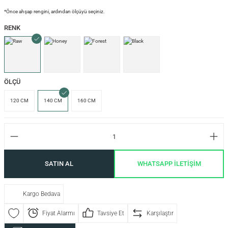
*Önce ahşap rengini, ardından ölçüyü seçiniz.
RENK
si
ÖLÇÜ
i
120 CM
140 CM
160 CM
SATIN AL
WHATSAPP İLETİŞİM
Kargo Bedava
isi
Fiyat Alarmı
Tavsiye Et
Karşılaştır