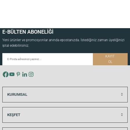
E-BÜLTEN ABONELİĞİ
Yeni ürünler ve promosyonlar anında epostanızda. İstediğiniz zaman üyeliğinizi
iptal edebilirsiniz.
KAYIT
OL
KURUMSAL
KEŞFET