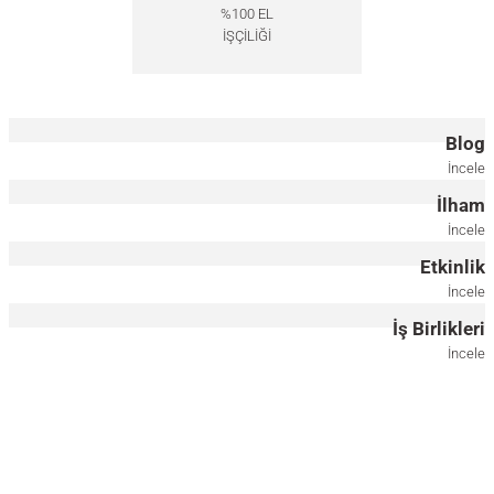
%100 EL
İŞÇİLİĞİ
Blog
İncele
İlham
İncele
Etkinlik
İncele
İş Birlikleri
İncele