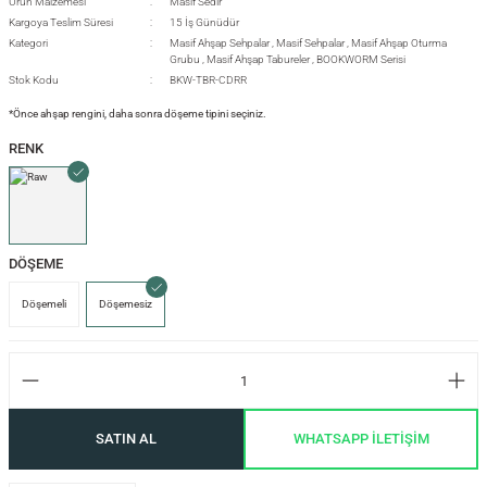
Ürün Malzemesi
Masif Sedir
Kargoya Teslim Süresi
15 İş Günüdür
Kategori
Masif Ahşap Sehpalar
,
Masif Sehpalar
,
Masif Ahşap Oturma
Grubu
,
Masif Ahşap Tabureler
,
BOOKWORM Serisi
si
Stok Kodu
BKW-TBR-CDRR
*Önce ahşap rengini, daha sonra döşeme tipini seçiniz.
RENK
i
DÖŞEME
Döşemeli
Döşemesiz
SATIN AL
WHATSAPP İLETİŞİM
isi