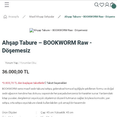
Geri Dön
Geri Dön
Geri Dön
Geri Dön
Geri Dön
Geri Dön
Geri Dön
Geri Dön
Geri Dön
Geri Dön
Anasayfa
Masif Ahşap Sehpalar
Ahşap Tabure – BOOKWORM Raw - Döşemes
Masalar
Aksesuarlar
Dolaplar
Sehpalar
Oturma Grubu
Tepsiler ve Sunum / Kesme
RETİM
 Masaları
eveler / Aynalar
Dolapları
nk
siler
Ahşap Tabure – BOOKWORM Raw -
uarlar
ar
odinler
palar
dalyeler
king
sefemiz
Döşemesiz
um / Kesme Tahtaları
ek Masaları
aşı Aksesuarları
sollar
ureler
Yorum Yap
/ Yorumları Oku
36.000,00 TL
isi
*3.833,70 TL den başlayan taksitlerle!
Taksit Seçenekleri
isi
BOOKWORM serisi masif sedir tabure/sehpa, geleneksel torna el işçiliğiyle şekillenen formu ve doğal
sedir ağacının kendine has dokusu sayesinde her parçada benzersiz bir karakter sunar. Yanlarındaki
kitap yuvaları, dergilerinizi veya küçük objelerinizi düzenli tutmanızı sağlar; böylece komodin, yan
sehpa, orta sehpa veya tabure olarak kullanılabilen çok amaçlı bir tasarımdır.
Ürün Ölçüleri
Çap: 45 cm Yükseklik: 45 cm