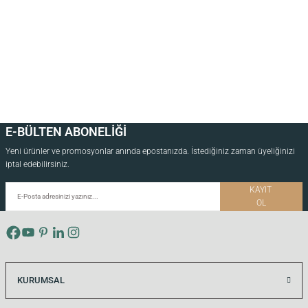
E-BÜLTEN ABONELİĞİ
Yeni ürünler ve promosyonlar anında epostanızda. İstediğiniz zaman üyeliğinizi
iptal edebilirsiniz.
KAYIT
OL
KURUMSAL