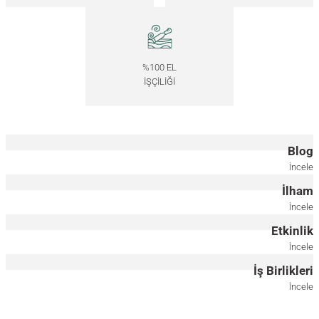
Ahşap Zigon Sehpa Seti - EDGE Serisi
%100 EL
İŞÇİLİĞİ
40.000,00
TL
*Önce ahşap rengini, ardından metal ayak rengini seçiniz.
Blog
İncele
Masif Ahşap Yuvarlak Sehpa, Kısa - DOCIA Serisi
İlham
İncele
95.000,00
TL
Etkinlik
İncele
İş Birlikleri
İncele