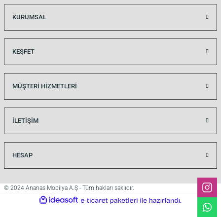
KURUMSAL
si
KEŞFET
i
MÜŞTERİ HİZMETLERİ
İLETİŞİM
HESAP
© 2024 Ananas Mobilya A.Ş - Tüm hakları saklıdır.
ideasoft
ile
e-
isi
hazırlandı.
ticaret
paketleri