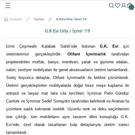
Geri Dön
Geri Dön
Geri Dön
Geri Dön
Geri Dön
Geri Dön
Geri Dön
Geri Dön
Geri Dön
Geri Dön
Anasayfa
Sayfalar
G.K Evi Urla / İzmir '19
Masalar
Aksesuarlar
Dolaplar
Sehpalar
Oturma Grubu
Tepsiler ve Sunum / Kesme
RETİM
G.K Evi Urla / İzmir '19
 Masaları
eveler / Aynalar
Dolapları
nk
siler
İzmir Çeşmealtı Kalabak Sahili’nde bulunan
G.K. Evi
için
uarlar
ar
odinler
palar
dalyeler
king
sefemiz
üretimlerimizi gerçekleştirdik.
Olifant İçmimarlık
tarafından
um / Kesme Tahtaları
projelendirilen mutfak, banyo, merdiven, yatak ve giyinme odaları,
ek Masaları
aşı Aksesuarları
sollar
ureler
salon, vestiyer mobilyaları ile genel aksesuarların üretimi tamamlandı.
Süreç boyunca detaylar, Olifant İçmimarlık ile birlikte çözümlendi.
isi
Üretimi gerçekleştirilen mobilyalarda doğal freze meşe kaplama ile
antrasit ve beyaz mat lake cila tercihleri; İçmimar Pelin Gündüz
isi
Cantürk ve İçmimar Sedef Sonaydın tarafından belirlendi ve Ananas’ta
çizimlere sadık kalınarak üretildi. Uyumlu renk ve doku seçimlerinin
öne çıktığı, tüm mekânların aynı tasarım dilini konuştuğu G.K.
Evi’nde, özel olarak tasarlanan kulp detaylarıyla üretim süreci
tamamlandı.