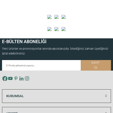
si
E-BÜLTEN ABONELİĞİ
i
Yeni ürünler ve promosyonlar anında epostanızda. İstediğiniz zaman üyeliğinizi
iptal edebilirsiniz.
KAYIT
OL
KURUMSAL
isi