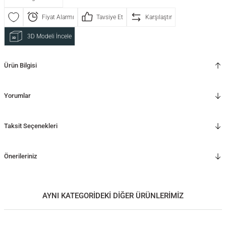
Fiyat Alarmı
Tavsiye Et
Karşılaştır
3D Modeli İncele
Ürün Bilgisi
Yorumlar
Taksit Seçenekleri
Önerileriniz
AYNI KATEGORİDEKİ DİĞER ÜRÜNLERİMİZ
Ahşap Duvar Aynası – Dikdörtgen, Meşe
Gold Bariyerli Uçan Raf