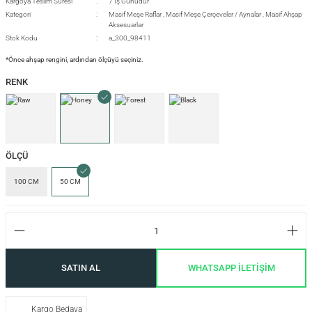
Kargoya Teslim Süresi
7 İş Günüdür
Kategori
Masif Meşe Raflar
,
Masif Meşe Çerçeveler / Aynalar
,
Masif Ahşap
Aksesuarlar
Stok Kodu
a_300_98411
si
*Önce ahşap rengini, ardından ölçüyü seçiniz.
RENK
i
ÖLÇÜ
100 CM
50 CM
SATIN AL
WHATSAPP İLETİŞİM
isi
Kargo Bedava