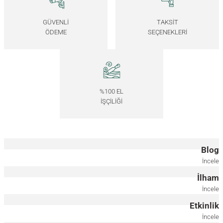
*Önce ahşap rengini, ardından ölçüyü seçiniz.
*Önce ahşap rengini, ardından ölçüyü seçiniz.
GÜVENLİ
TAKSİT
ÖDEME
SEÇENEKLERİ
9x10 CM
9x18 CM
9x26 CM
8x10 CM
8x18 CM
8x28 CM
Masif Ahşap Füme Ayna - REGULAR Serisi
%100 EL
7.000,00
TL
İŞÇİLİĞİ
*Önce ahşap rengini, ardından ölçüyü seçiniz.
40x85 CM
40x130 CM
Blog
Masif Ahşap Bronz Ayna - REGULAR Serisi
İncele
İlham
7.000,00
TL
İncele
Etkinlik
*Önce ahşap rengini, ardından ölçüyü seçiniz.
İncele