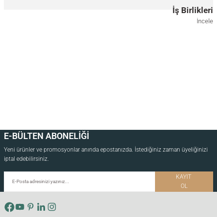
İş Birlikleri
40x40 CM
40x85 CM
40x130 CM
İncele
Masif Ahşap Füme Ayna - EDGE Serisi
Masif Ahşap Bronz Ayna - EDGE Serisi
7.000,00
TL
7.000,00
TL
*Önce ahşap rengini, ardından ölçüyü seçiniz.
*Önce ahşap rengini, ardından ölçüyü seçiniz.
17.5x17.5 CM
40x85 CM
40x130 CM
17.5x17.5 CM
40x85 CM
40x130 CM
E-BÜLTEN ABONELİĞİ
Yeni ürünler ve promosyonlar anında epostanızda. İstediğiniz zaman üyeliğinizi
iptal edebilirsiniz.
KAYIT
OL