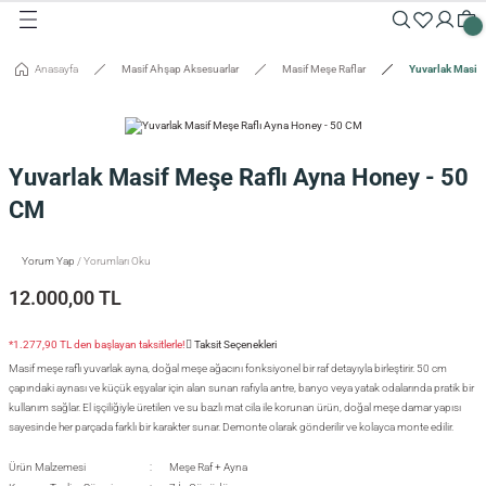
Geri Dön
Geri Dön
Geri Dön
Geri Dön
Geri Dön
Geri Dön
Geri Dön
Geri Dön
Geri Dön
Geri Dön
Anasayfa
Masif Ahşap Aksesuarlar
Masif Meşe Raflar
Yuvarlak Masif
Masalar
Aksesuarlar
Dolaplar
Sehpalar
Oturma Grubu
Tepsiler ve Sunum / Kesme
RETİM
 Masaları
eveler / Aynalar
Dolapları
nk
siler
Yuvarlak Masif Meşe Raflı Ayna Honey - 50
uarlar
ar
odinler
palar
dalyeler
king
sefemiz
CM
um / Kesme Tahtaları
ek Masaları
aşı Aksesuarları
sollar
ureler
Yorum Yap
/ Yorumları Oku
12.000,00 TL
isi
*1.277,90 TL den başlayan taksitlerle!
Taksit Seçenekleri
isi
Masif meşe raflı yuvarlak ayna, doğal meşe ağacını fonksiyonel bir raf detayıyla birleştirir. 50 cm
çapındaki aynası ve küçük eşyalar için alan sunan rafıyla antre, banyo veya yatak odalarında pratik bir
kullanım sağlar. El işçiliğiyle üretilen ve su bazlı mat cila ile korunan ürün, doğal meşe damar yapısı
sayesinde her parçada farklı bir karakter sunar. Demonte olarak gönderilir ve kolayca monte edilir.
Ürün Malzemesi
Meşe Raf + Ayna