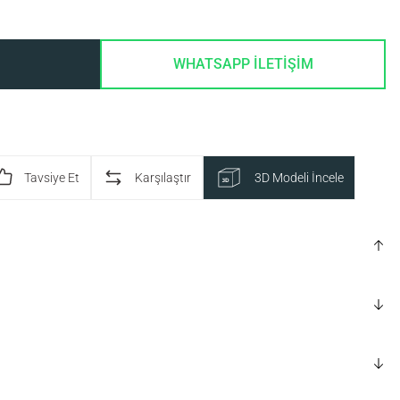
WHATSAPP İLETİŞİM
Tavsiye Et
Karşılaştır
3D Modeli İncele