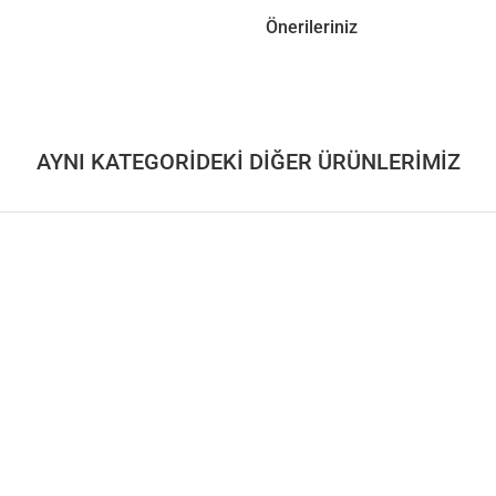
Önerileriniz
AYNI KATEGORİDEKİ DİĞER ÜRÜNLERİMİZ
MELAND Serisi
Ahşap TV Ünitesi – BEAM Serisi
Ahşap Kitaplı
135.000,00
TL
130.000,00
T
V Ünitesi – NEO Serisi