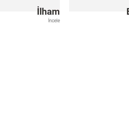
İlham
İncele