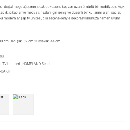
, doğal meşe ağacının sıcak dokusunu taşıyan uzun ömürlü bir mobilyadır. Açık
itaplık, pikaplar ve medya cihazları için geniş ve düzenli bir kullanım alanı sağlar.
ren bu modern ahşap tv ünitesi, cila seçenekleriyle dekorasyonunuza hemen uyum
00 cm Genişlik: 52 cm Yükseklik: 44 cm
dür
 TV Uniteleri
,
HOMELAND Serisi
2-OAKH