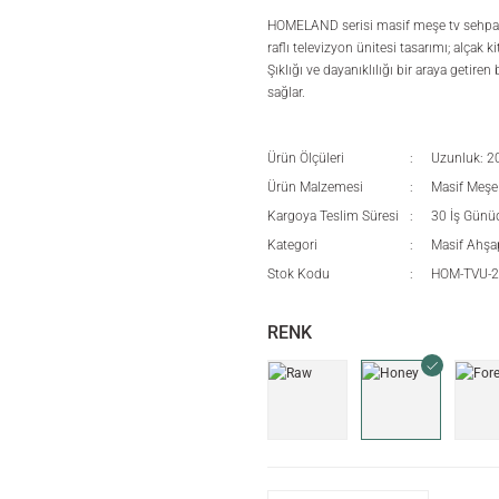
HOMELAND serisi masif meşe tv sehpası
raflı televizyon ünitesi tasarımı; alçak k
Şıklığı ve dayanıklılığı bir araya geti
sağlar.
Ürün Ölçüleri
Uzunluk: 2
Ürün Malzemesi
Masif Meşe
Kargoya Teslim Süresi
30 İş Günü
Kategori
Masif Ahşap
Stok Kodu
HOM-TVU-
RENK