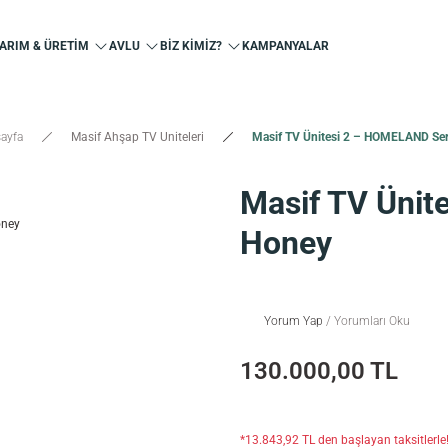
ARIM & ÜRETİM
AVLU
BİZ KİMİZ?
KAMPANYALAR
ayfa
Masif Ahşap TV Uniteleri
Masif TV Ünitesi 2 – HOMELAND Ser
Masif TV Ünit
Honey
Yorum Yap
/ Yorumları Oku
130.000,00 TL
*13.843,92 TL den başlayan taksitlerle