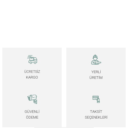
CEDAR Büyük Boy Masif Sedir Yılbaşı Ağacı
1.430,00
TL
JUNIPER Büyük Boy Masif Sedir Yılbaşı Ağacı
1.430,00
TL
ÜCRETSİZ
YERLİ
KARGO
ÜRETİM
FIR Metal Başlıklı Büyük Boy Yılbaşı Ağacı
1.800,00
TL
*Önce ahşap rengini, ardından metal başlık rengini seçiniz.
GÜVENLİ
TAKSİT
ÖDEME
SEÇENEKLERİ