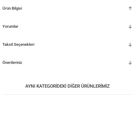
Ürün Bilgisi
Yorumlar
Taksit Seçenekleri
Önerileriniz
AYNI KATEGORİDEKİ DİĞER ÜRÜNLERİMİZ
FIR Büyük Boy Masif Sedir Yılbaşı Ağacı
1.430,00
TL