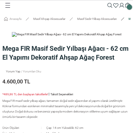
Geri Dön
Geri Dön
Geri Dön
Geri Dön
Geri Dön
Geri Dön
Geri Dön
Geri Dön
Geri Dön
Geri Dön
Anasayfa
Masif Ahşap Aksesuarlar
Masif Sedir Yılbaşı Aksesuarları
Meg
Masalar
Aksesuarlar
Dolaplar
Sehpalar
Oturma Grubu
Tepsiler ve Sunum / Kesme
RETİM
 Masaları
eveler / Aynalar
Dolapları
nk
siler
Mega FIR Masif Sedir Yılbaşı Ağacı - 62 cm
uarlar
ar
odinler
palar
dalyeler
king
sefemiz
El Yapımı Dekoratif Ahşap Ağaç Forest
um / Kesme Tahtaları
ek Masaları
aşı Aksesuarları
sollar
ureler
Yorum Yap
/ Yorumları Oku
4.600,00 TL
isi
*489,86 TL den başlayan taksitlerle!
Taksit Seçenekleri
isi
Mega FIR masif sedir yılbaşı ağacı, tamamen doğal sedir ağacından el yapımı olarak üretilmiştir.
Köknar formundan esinlenen minimalist tasarımıyla yeni yıl dekorasyonunda doğal bir görünüm
oluşturur. Doğal dokusu ve benzersiz yapısıyla modern dekorasyon stillerine uyum sağlayan uzun
ömürlü bir tasarım objesidir.
Ürün Ölçüleri
Çap: 14 cm Yükseklik: 62 cm