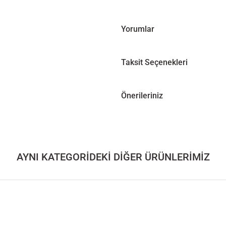
Yorumlar
Taksit Seçenekleri
Önerileriniz
AYNI KATEGORİDEKİ DİĞER ÜRÜNLERİMİZ
um Tepsi Seti – EDGE Serisi
Masif Ceviz Sunum Tepsi Seti – EDGE 
7.500,00
TL