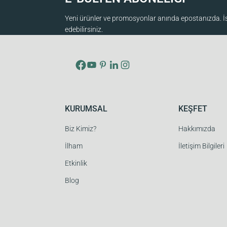
Yeni ürünler ve promosyonlar anında epostanızda. İst
edebilirsiniz.
KURUMSAL
KEŞFET
Biz Kimiz?
Hakkımızda
İlham
İletişim Bilgileri
Etkinlik
Blog