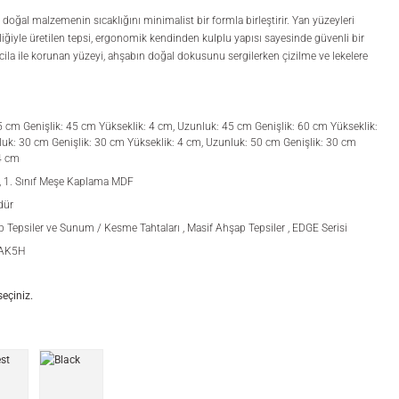
oğal malzemenin sıcaklığını minimalist bir formla birleştirir. Yan yüzeyleri
ğiyle üretilen tepsi, ergonomik kendinden kulplu yapısı sayesinde güvenli bir
cila ile korunan yüzeyi, ahşabın doğal dokusunu sergilerken çizilme ve lekelere
 cm Genişlik: 45 cm Yükseklik: 4 cm, Uzunluk: 45 cm Genişlik: 60 cm Yükseklik:
uk: 30 cm Genişlik: 30 cm Yükseklik: 4 cm, Uzunluk: 50 cm Genişlik: 30 cm
4 cm
, 1. Sınıf Meşe Kaplama MDF
dür
p Tepsiler ve Sunum / Kesme Tahtaları
,
Masif Ahşap Tepsiler
,
EDGE Serisi
OAK5H
eçiniz.