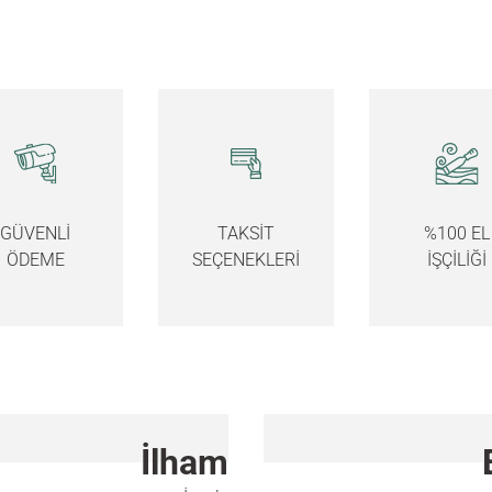
GÜVENLİ
TAKSİT
%100 EL
ÖDEME
SEÇENEKLERİ
İŞÇİLİĞİ
İlham