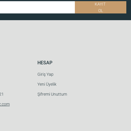
KAYIT
OL
HESAP
Giriş Yap
Yeni Üyelik
 21
Şifremi Unuttum
c.com