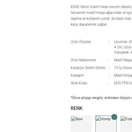
EDGE Serisi masif meşe sunum tepsisi, d
tamamen masif meşe ağacından el işçili
taşıma ve kullanım sunar. Su bazlı mat 
karşı dayanıklılık sağlar.
Ürün Ölçüleri
Uzunluk: 45
4 cm, Uzunl
Yükseklik: 
Ürün Malzemesi
Masif Meşe
Kargoya Teslim Süresi
10 İş Günü
Kategori
Masif Ahşa
Stok Kodu
EDG-TPS-
*Önce ahşap rengini, ardından ölçüyü s
RENK