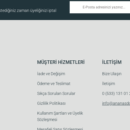
ediğiniz zaman üyeliğinizi iptal
MÜŞTERİ HİZMETLERİ
İLETİŞİM
İade ve Değişim
Bize Ulaşın
Ödeme ve Teslimat
İletişim
Sıkça Sorulan Sorular
0 (533) 131 01
Gizlilik Politikası
info@ananasd
Kullanım Şartları ve Üyelik
Sözleşmesi
Mesafeli Satış Sözleşmesi