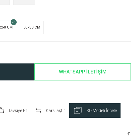
x60 CM
50x30 CM
WHATSAPP İLETİŞİM
Tavsiye Et
Karşılaştır
3D Modeli İncele