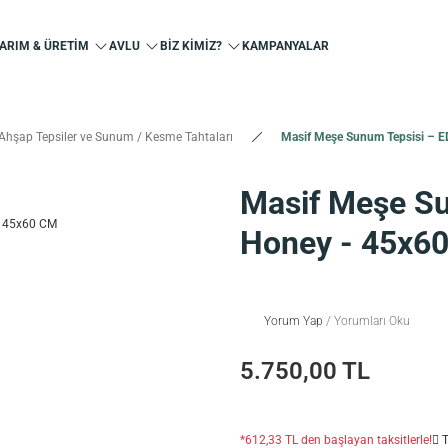
ARIM & ÜRETİM
AVLU
BİZ KİMİZ?
KAMPANYALAR
Ahşap Tepsiler ve Sunum / Kesme Tahtaları
Masif Meşe Sunum Tepsisi – E
Masif Meşe Su
Honey - 45x6
Yorum Yap
/ Yorumları Oku
5.750,00 TL
*612,33 TL den başlayan taksitlerle!
T