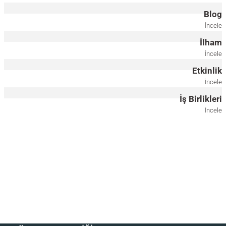
Blog
Masif Ceviz Yan Sehpa / Saksılık Set – EDGE AGED Serisi Gold Eskitme Ayaklı
İncele
İlham
55.000,00
TL
İncele
*Ürünlerin tekli satın alımı için bizimle iletişime geçebilirsiniz.
Etkinlik
Masif Ahşap Orta Sehpa, Traverten - DOCIA Serisi
İncele
İş Birlikleri
100.000,00
TL
İncele
Ahşap Zigon Sehpa Seti - EDGE Serisi
40.000,00
TL
*Önce ahşap rengini, ardından metal ayak rengini seçiniz.