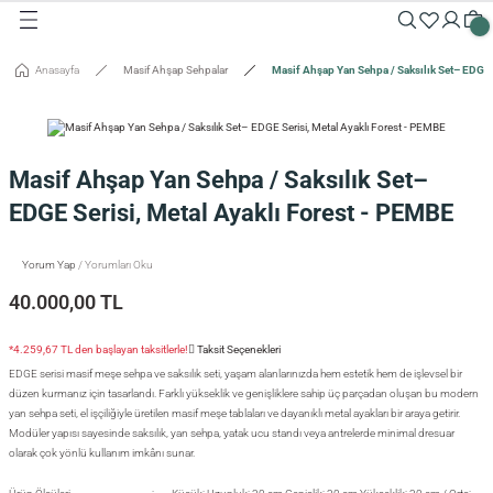
Geri Dön
Geri Dön
Geri Dön
Geri Dön
Geri Dön
Geri Dön
Geri Dön
Geri Dön
Geri Dön
Geri Dön
Anasayfa
Masif Ahşap Sehpalar
Masif Ahşap Yan Sehpa / Saksılık Set– EDGE 
Masalar
Aksesuarlar
Dolaplar
Sehpalar
Oturma Grubu
Tepsiler ve Sunum / Kesme
RETİM
 Masaları
eveler / Aynalar
Dolapları
nk
siler
Masif Ahşap Yan Sehpa / Saksılık Set–
uarlar
ar
odinler
palar
dalyeler
king
sefemiz
EDGE Serisi, Metal Ayaklı Forest - PEMBE
um / Kesme Tahtaları
ek Masaları
aşı Aksesuarları
sollar
ureler
Yorum Yap
/ Yorumları Oku
40.000,00 TL
isi
*4.259,67 TL den başlayan taksitlerle!
Taksit Seçenekleri
isi
EDGE serisi masif meşe sehpa ve saksılık seti, yaşam alanlarınızda hem estetik hem de işlevsel bir
düzen kurmanız için tasarlandı. Farklı yükseklik ve genişliklere sahip üç parçadan oluşan bu modern
yan sehpa seti, el işçiliğiyle üretilen masif meşe tablaları ve dayanıklı metal ayakları bir araya getirir.
Modüler yapısı sayesinde saksılık, yan sehpa, yatak ucu standı veya antrelerde minimal dresuar
olarak çok yönlü kullanım imkânı sunar.