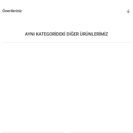
Önerileriniz
AYNI KATEGORİDEKİ DİĞER ÜRÜNLERİMİZ
Ahşap Orta Sehpa - EDGE Serisi, Meşe
YENİ
43.000,00
TL
*Önce ahşap rengini, ardından metal ayak rengini seçiniz.
60x60 CM
120x60 CM
Ahşap Orta Sehpa - EDGE Serisi, Ceviz
45.000,00
TL