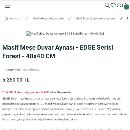
Geri Dön
Geri Dön
Geri Dön
Geri Dön
Geri Dön
Geri Dön
Geri Dön
Geri Dön
Geri Dön
Geri Dön
Anasayfa
Masif Ahşap Aksesuarlar
Masif Meşe Çerçeveler / Aynalar
Ma
Masalar
Aksesuarlar
Dolaplar
Sehpalar
Oturma Grubu
Tepsiler ve Sunum / Kesme
RETİM
 Masaları
eveler / Aynalar
Dolapları
nk
siler
Masif Meşe Duvar Aynası - EDGE Serisi
uarlar
ar
odinler
palar
dalyeler
king
sefemiz
Forest - 40x40 CM
um / Kesme Tahtaları
ek Masaları
aşı Aksesuarları
sollar
ureler
Yorum Yap
/ Yorumları Oku
5.250,00 TL
isi
*559,08 TL den başlayan taksitlerle!
Taksit Seçenekleri
isi
EDGE Serisi masif meşe duvar aynası, yalın çizgileri ve sürdürülebilir üretim teknikleriyle modern
mekanlar için tasarlanmıştır. %100 masif meşe ağacından el işçiliğiyle üretilen çerçevenin köşe
birleşim noktaları, ceviz ağacı parçalarıyla mekanik olarak güçlendirilmiştir. Bu ceviz detaylar hem
yapısal dayanıklılığı artırır hem de meşenin açık tonuyla estetik bir kontrast oluşturur. Su bazlı mat cila
ile korunan yüzeyi, ahşabın doğal dokusunu ön plana çıkarır.