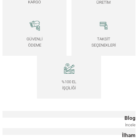
KARGO
ÜRETİM
Masif Ahşap Bronz Ayna - REGULAR Serisi
7.000,00
TL
*Önce ahşap rengini, ardından ölçüyü seçiniz.
GÜVENLİ
TAKSİT
ÖDEME
SEÇENEKLERİ
40x40 CM
40x85 CM
40x130 CM
Masif Ahşap Füme Ayna - EDGE Serisi
%100 EL
7.000,00
TL
İŞÇİLİĞİ
*Önce ahşap rengini, ardından ölçüyü seçiniz.
17.5x17.5 CM
40x85 CM
40x130 CM
Blog
Masif Ahşap Füme Ayna - REGULAR Serisi
İncele
İlham