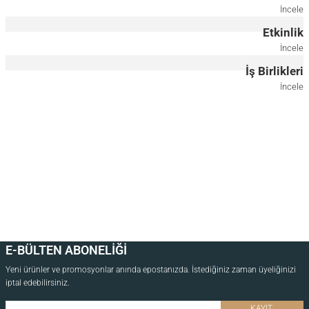
7.000,00
TL
İncele
Etkinlik
*Önce ahşap rengini, ardından ölçüyü seçiniz.
İncele
İş Birlikleri
40x85 CM
40x130 CM
İncele
Yuvarlak Masif Meşe Raflı Ayna
Ahşap Duvar Aynası – Dikdörtgen, Meşe
13.500,00
TL
13.500,00
TL
*Önce ahşap rengini, ardından ölçüyü seçiniz.
50 CM
100 CM
Aynalı Masif Meşe Uçan Raf
E-BÜLTEN ABONELİĞİ
Yeni ürünler ve promosyonlar anında epostanızda. İstediğiniz zaman üyeliğinizi
7.000,00
TL
iptal edebilirsiniz.
*Önce ahşap rengini, ardından ölçüyü seçiniz.
KAYIT