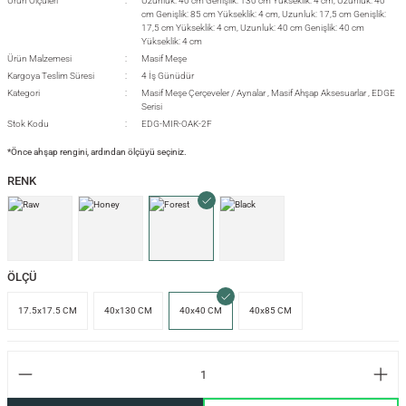
Ürün Ölçüleri
Uzunluk: 40 cm Genişlik: 130 cm Yükseklik: 4 cm, Uzunluk: 40
cm Genişlik: 85 cm Yükseklik: 4 cm, Uzunluk: 17,5 cm Genişlik:
17,5 cm Yükseklik: 4 cm, Uzunluk: 40 cm Genişlik: 40 cm
Yükseklik: 4 cm
Ürün Malzemesi
Masif Meşe
si
Kargoya Teslim Süresi
4 İş Günüdür
Kategori
Masif Meşe Çerçeveler / Aynalar
,
Masif Ahşap Aksesuarlar
,
EDGE
Serisi
Stok Kodu
EDG-MIR-OAK-2F
*Önce ahşap rengini, ardından ölçüyü seçiniz.
i
RENK
ÖLÇÜ
17.5x17.5 CM
40x130 CM
40x40 CM
40x85 CM
isi