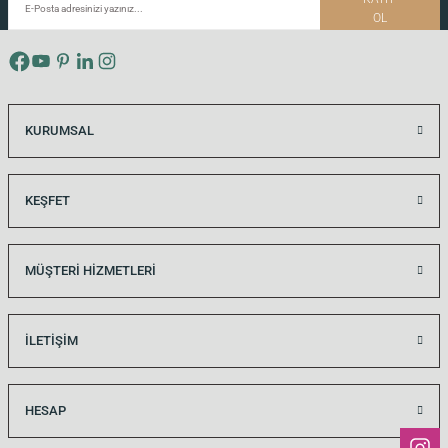
OL
30x15 CM
60x15 CM
90x15 CM
KURUMSAL
KEŞFET
MÜŞTERİ HİZMETLERİ
İLETİŞİM
HESAP