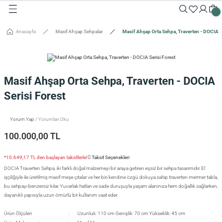
Geri Dön
Geri Dön
Geri Dön
Geri Dön
Geri Dön
Geri Dön
Geri Dön
Geri Dön
Geri Dön
Geri Dön
Anasayfa
Masif Ahşap Sehpalar
Masif Ahşap Orta Sehpa, Traverten - DOCIA S
Masalar
Aksesuarlar
Dolaplar
Sehpalar
Oturma Grubu
Tepsiler ve Sunum / Kesme
RETİM
 Masaları
eveler / Aynalar
Dolapları
nk
siler
Masif Ahşap Orta Sehpa, Traverten - DOCIA
uarlar
ar
odinler
palar
dalyeler
king
sefemiz
Serisi Forest
um / Kesme Tahtaları
ek Masaları
aşı Aksesuarları
sollar
ureler
Yorum Yap
/ Yorumları Oku
100.000,00 TL
isi
*10.649,17 TL den başlayan taksitlerle!
Taksit Seçenekleri
isi
DOCIA Traverten Sehpa, iki farklı doğal malzemeyi bir araya getiren eşsiz bir sehpa tasarımıdır. El
işçiliğiyle ile üretilmiş masif meşe çıtalar ve her biri kendine özgü dokuya sahip traverten mermer tabla,
bu sehpayı benzersiz kılar. Yuvarlak hatları ve sade duruşuyla yaşam alanınıza hem doğallık sağlarken,
dayanıklı yapısıyla uzun ömürlü bir kullanım vaat eder.
Ürün Ölçüleri
Uzunluk: 110 cm Genişlik: 70 cm Yükseklik: 45 cm