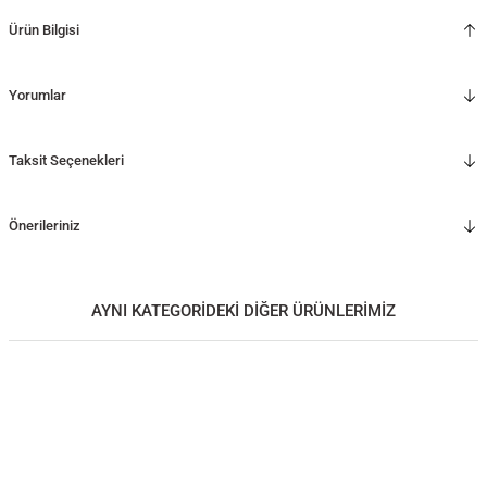
Ürün Bilgisi
Yorumlar
Taksit Seçenekleri
Önerileriniz
AYNI KATEGORİDEKİ DİĞER ÜRÜNLERİMİZ
Ahşap Orta Sehpa - EDGE Serisi, Meşe
YENİ
43.000,00
TL
*Önce ahşap rengini, ardından metal ayak rengini seçiniz.