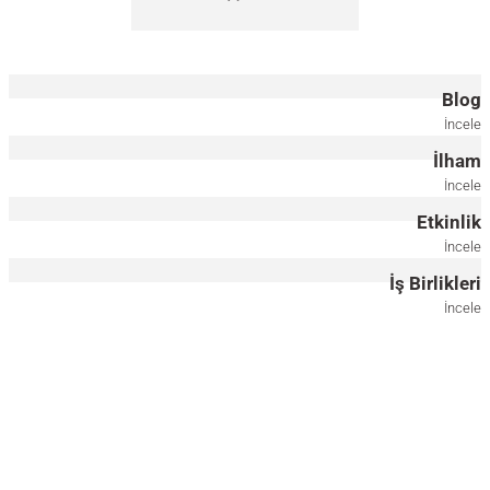
Masif Ahşap Yuvarlak Sehpa, Kısa - DOCIA Serisi
95.000,00
TL
Blog
İncele
İlham
Ahşap Zigon – EDGE AGED Serisi, Ceviz
İncele
Etkinlik
50.000,00
TL
İncele
İş Birlikleri
İncele