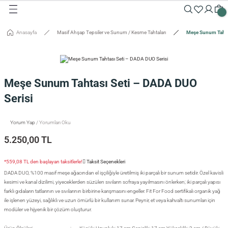
Geri Dön
Geri Dön
Geri Dön
Geri Dön
Geri Dön
Geri Dön
Geri Dön
Geri Dön
Geri Dön
Geri Dön
Anasayfa
Masif Ahşap Tepsiler ve Sunum / Kesme Tahtaları
Meşe Sunum Tahta
Masalar
Aksesuarlar
Dolaplar
Sehpalar
Oturma Grubu
Tepsiler ve Sunum / Kesme
RETİM
 Masaları
eveler / Aynalar
Dolapları
nk
siler
Meşe Sunum Tahtası Seti – DADA DUO
uarlar
ar
odinler
palar
dalyeler
king
sefemiz
Serisi
um / Kesme Tahtaları
ek Masaları
aşı Aksesuarları
sollar
ureler
Yorum Yap
/ Yorumları Oku
5.250,00 TL
isi
*559,08 TL den başlayan taksitlerle!
Taksit Seçenekleri
isi
DADA DUO, %100 masif meşe ağacından el işçiliğiyle üretilmiş iki parçalı bir sunum setidir. Özel kavisli
kesimi ve kanal dizilimi, yiyeceklerden süzülen sıvıların sofraya yayılmasını önlerken; iki parçalı yapısı
farklı gıdaların tatlarının ve sıvılarının birbirine karışmasını engeller. Fit For Food sertifikalı organik yağ
ile işlenen yüzeyi, sağlıklı ve uzun ömürlü bir kullanım sunar. Peynir, et veya kahvaltı sunumları için
modüler ve hijyenik bir çözüm oluşturur.