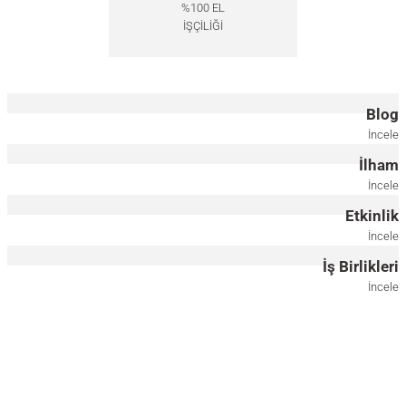
%100 EL
İŞÇİLİĞİ
Döner Sunum Tepsisi - EDGE Serisi
Akçaağaç Ahşap Tepsi Seti - EDGE Serisi
6.000,00
TL
6.000,00
TL
Blog
İncele
Mermerli Ahşap Tepsi Seti – EDGE Serisi
İlham
İncele
6.000,00
TL
Etkinlik
Ahşap Servis Tepsisi Seti - EDGE Serisi
İncele
İş Birlikleri
7.000,00
TL
İncele
Masif Meşe Yuvarlak Sunum Tepsisi – EDGE Serisi
3.500,00
TL