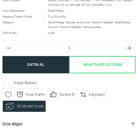
Ürün Ölçüleri
Küçük: Uzunluk: 17 cm Genişlik: 17 cm Yükseklik: 2 cm / Büyük:
Uzunluk: 20 cm Genişlik: 40 cm Yükseklik: 2 cm
Ürün Malzemesi
Masif Meşe
Kargoya Teslim Süresi
5 İş Günüdür
si
Kategori
Masif Ahşap Tepsiler ve Sunum / Kesme Tahtaları
,
Masif Meşe
Sunum / Kesme Tahtaları
,
Kampanyalar
Stok Kodu
a_98
i
SATIN AL
WHATSAPP İLETİŞİM
Kargo Bedava
Fiyat Alarmı
Tavsiye Et
Karşılaştır
3D Modeli İncele
Ürün Bilgisi
isi