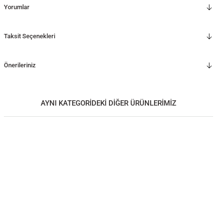
Yorumlar
Taksit Seçenekleri
Önerileriniz
AYNI KATEGORİDEKİ DİĞER ÜRÜNLERİMİZ
Masif Meşe Sunum Tepsisi – EDGE Serisi
5.750,00
TL
*Önce ahşap rengini, ardından ölçüyü seçiniz.
30x30 CM
50x30 CM
45x45 CM
45x60 CM