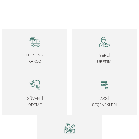
Masif Ceviz Sunum Tepsisi – EDGE Serisi
6.250,00
TL
*Önce ahşap rengini, ardından ölçüyü seçiniz.
30x30 CM
50x30 CM
45x45 CM
45x60 CM
Masif Meşe Sunum Tepsi Seti – EDGE Serisi
ÜCRETSİZ
YERLİ
KARGO
ÜRETİM
6.750,00
TL
Masif Ceviz Sunum Tepsi Seti – EDGE Serisi
GÜVENLİ
TAKSİT
ÖDEME
SEÇENEKLERİ
7.500,00
TL
Masif Ahşap Dönen Servis Tepsisi - DOCIA Serisi
6.500,00
TL