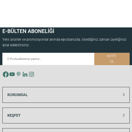
E-BÜLTEN ABONELİĞİ
Yeni ürünler ve promosyonlar anında epostanızda. İstediğiniz zaman üyeliğinizi
iptal edebilirsiniz.
KAYIT
OL
KURUMSAL
KEŞFET