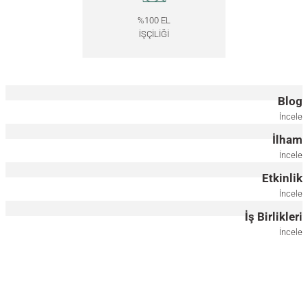
%100 EL
İŞÇİLİĞİ
Blog
İncele
İlham
İncele
Etkinlik
İncele
İş Birlikleri
İncele