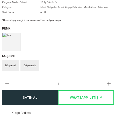
Kargoya Teslim Süresi
10 İş Günüdür
Kategori
Masif Sehpalar
,
Masif Ahşap Sehpalar
,
Masif Ahşap Tabureler
Stok Kodu
a_38
si
*Önce ahşap rengini, daha sonra döşeme tipini seçiniz.
RENK
i
DÖŞEME
Döşemeli
Döşemesiz
SATIN AL
WHATSAPP İLETİŞİM
isi
Kargo Bedava