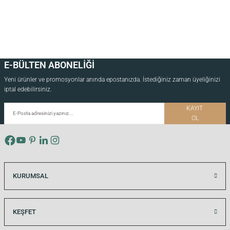
E-BÜLTEN ABONELİĞİ
Yeni ürünler ve promosyonlar anında epostanızda. İstediğiniz zaman üyeliğinizi
iptal edebilirsiniz.
KAYIT
OL
KURUMSAL
KEŞFET