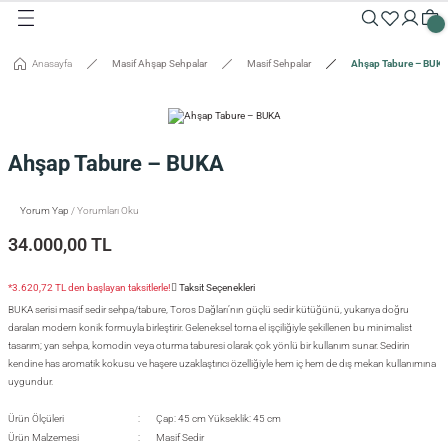
Geri Dön
Geri Dön
Geri Dön
Geri Dön
Geri Dön
Geri Dön
Geri Dön
Geri Dön
Geri Dön
Geri Dön
Anasayfa
Masif Ahşap Sehpalar
Masif Sehpalar
Ahşap Tabure – BUK
Masalar
Aksesuarlar
Dolaplar
Sehpalar
Oturma Grubu
Tepsiler ve Sunum / Kesme
RETİM
 Masaları
eveler / Aynalar
Dolapları
nk
siler
Ahşap Tabure – BUKA
uarlar
ar
odinler
palar
dalyeler
king
sefemiz
um / Kesme Tahtaları
Yorum Yap
/ Yorumları Oku
ek Masaları
aşı Aksesuarları
sollar
ureler
34.000,00 TL
isi
*3.620,72 TL den başlayan taksitlerle!
Taksit Seçenekleri
BUKA serisi masif sedir sehpa/tabure, Toros Dağları’nın güçlü sedir kütüğünü, yukarıya doğru
isi
daralan modern konik formuyla birleştirir. Geleneksel torna el işçiliğiyle şekillenen bu minimalist
tasarım; yan sehpa, komodin veya oturma taburesi olarak çok yönlü bir kullanım sunar. Sedirin
kendine has aromatik kokusu ve haşere uzaklaştırıcı özelliğiyle hem iç hem de dış mekan kullanımına
uygundur.
Ürün Ölçüleri
Çap: 45 cm Yükseklik: 45 cm
Ürün Malzemesi
Masif Sedir