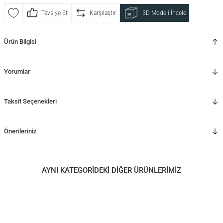
Tavsiye Et
Karşılaştır
3D Modeli İncele
Ürün Bilgisi
Yorumlar
Taksit Seçenekleri
Önerileriniz
AYNI KATEGORİDEKİ DİĞER ÜRÜNLERİMİZ
Masif Ahşap Orta Sehpa – LAGOON Serisi Venti