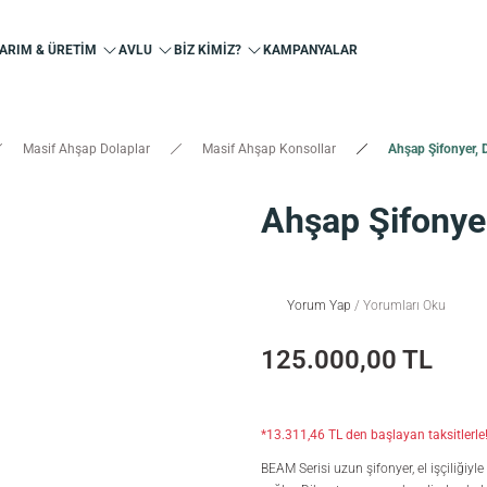
ARIM & ÜRETİM
AVLU
BİZ KİMİZ?
KAMPANYALAR
Masif Ahşap Dolaplar
Masif Ahşap Konsollar
Ahşap Şifonyer, 
Ahşap Şifonyer
Yorum Yap
/ Yorumları Oku
125.000,00 TL
*13.311,46 TL den başlayan taksitlerle
BEAM Serisi uzun şifonyer, el işçiliğiy