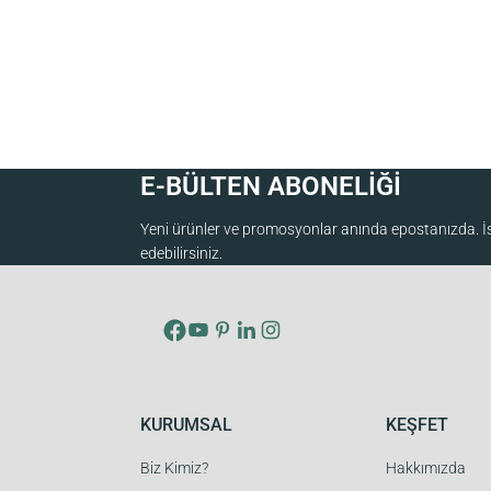
E-BÜLTEN ABONELİĞİ
Yeni ürünler ve promosyonlar anında epostanızda. İst
edebilirsiniz.
KURUMSAL
KEŞFET
Biz Kimiz?
Hakkımızda