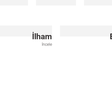
İlham
İncele