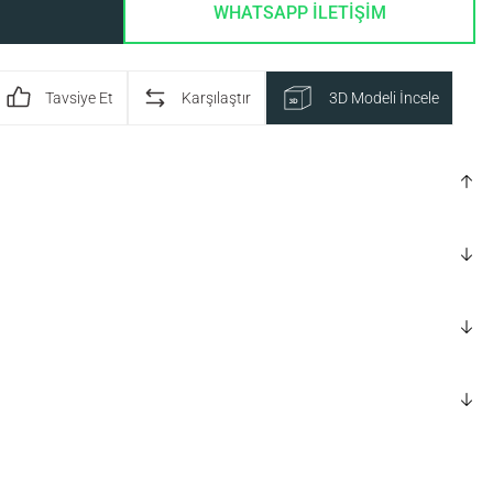
WHATSAPP İLETİŞİM
Tavsiye Et
Karşılaştır
3D Modeli İncele