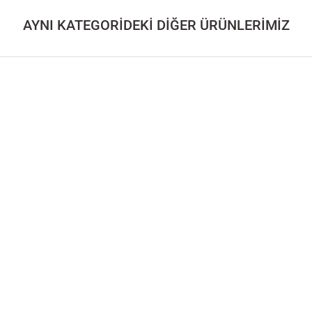
AYNI KATEGORİDEKİ DİĞER ÜRÜNLERİMİZ
OCIA MAHZEN Serisi
Ahşap İçki Dolabı – DOCIA MAHZEN Serisi
180.000,00
TL
i
Masif Meşe İçki Dolabı - CASABLANCA High Vitrin Serisi
Masi
135.000,00
TL
70.
ASABLANCA Mix Vitrin Serisi