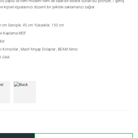
plu yapısı ile hem modern hem de sade bir estetik sunan bu şifonyer, 7 geniş
 kişisel eşyalarınızı düzenli bir şekilde saklamanızı sağlar.
0 cm Genişlik: 45 cm Yükseklik: 150 cm
eşe Kaplama MDF
dür
p Konsollar
,
Masif Ahşap Dolaplar
,
BEAM Serisi
IK-OAK