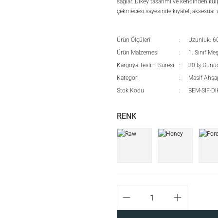
sağlar. Dikey tasarımı ve kendinden kul
çekmecesi sayesinde kıyafet, aksesuar ve
Ürün Ölçüleri
Uzunluk: 6
Ürün Malzemesi
1. Sınıf M
Kargoya Teslim Süresi
30 İş Günü
Kategori
Masif Ahşa
Stok Kodu
BEM-SIF-D
RENK