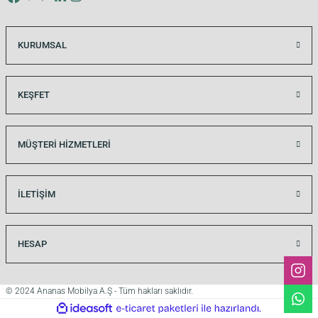
KURUMSAL
si
KEŞFET
i
MÜŞTERİ HİZMETLERİ
İLETİŞİM
HESAP
© 2024 Ananas Mobilya A.Ş - Tüm hakları saklıdır.
isi
ideasoft
ile
e-