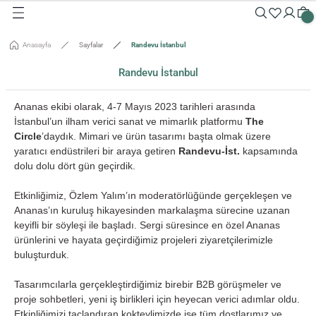
Geri Dön
Geri Dön
Geri Dön
Geri Dön
Geri Dön
Geri Dön
Geri Dön
Geri Dön
Geri Dön
Geri Dön
Anasayfa
Sayfalar
Randevu İstanbul
Masalar
Aksesuarlar
Dolaplar
Sehpalar
Oturma Grubu
Tepsiler ve Sunum / Kesme
RETİM
Randevu İstanbul
 Masaları
eveler / Aynalar
Dolapları
nk
siler
Ananas ekibi olarak, 4-7 Mayıs 2023 tarihleri arasında
İstanbul’un ilham verici sanat ve mimarlık platformu
The
uarlar
ar
odinler
palar
dalyeler
king
sefemiz
Circle
’daydık. Mimari ve ürün tasarımı başta olmak üzere
um / Kesme Tahtaları
yaratıcı endüstrileri bir araya getiren
Randevu-İst.
kapsamında
ek Masaları
aşı Aksesuarları
sollar
ureler
dolu dolu dört gün geçirdik.
isi
Etkinliğimiz, Özlem Yalım’ın moderatörlüğünde gerçekleşen ve
Ananas’ın kuruluş hikayesinden markalaşma sürecine uzanan
keyifli bir söyleşi ile başladı. Sergi süresince en özel Ananas
isi
ürünlerini ve hayata geçirdiğimiz projeleri ziyaretçilerimizle
buluşturduk.
Tasarımcılarla gerçekleştirdiğimiz birebir B2B görüşmeler ve
proje sohbetleri, yeni iş birlikleri için heyecan verici adımlar oldu.
Etkinliğimizi taçlandıran kokteylimizde ise tüm dostlarımız ve