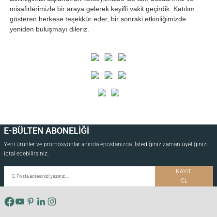
misafirlerimizle bir araya gelerek keyifli vakit geçirdik. Katılım
gösteren herkese teşekkür eder, bir sonraki etkinliğimizde
yeniden buluşmayı dileriz.
si
i
E-BÜLTEN ABONELİĞİ
Yeni ürünler ve promosyonlar anında epostanızda. İstediğiniz zaman üyeliğinizi
iptal edebilirsiniz.
KAYIT
OL
isi