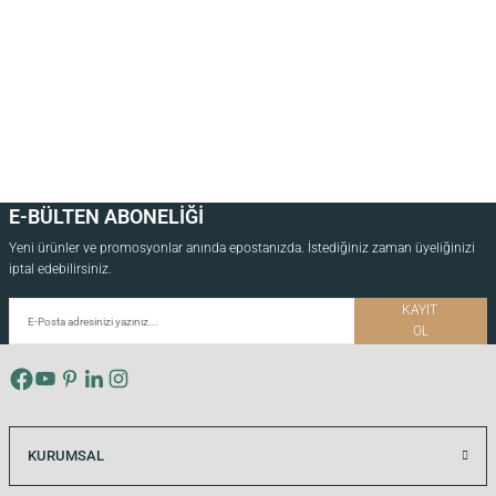
E-BÜLTEN ABONELİĞİ
Yeni ürünler ve promosyonlar anında epostanızda. İstediğiniz zaman üyeliğinizi
iptal edebilirsiniz.
KAYIT
OL
KURUMSAL