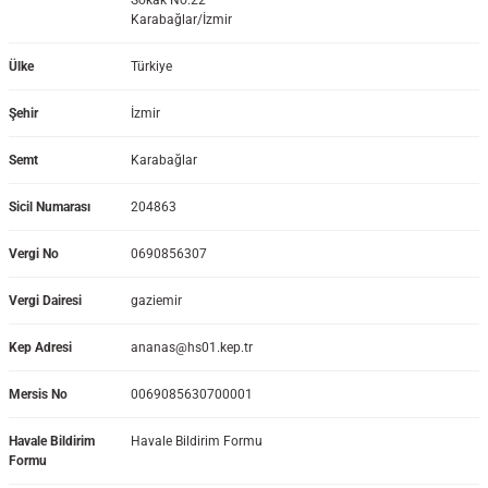
Sokak No:22
Karabağlar/İzmir
Ülke
Türkiye
si
Şehir
İzmir
Semt
Karabağlar
i
Sicil Numarası
204863
Vergi No
0690856307
Vergi Dairesi
gaziemir
Kep Adresi
ananas@hs01.kep.tr
Mersis No
0069085630700001
Havale Bildirim
Havale Bildirim Formu
isi
Formu