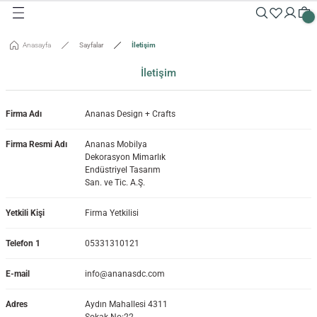
Geri Dön
Geri Dön
Geri Dön
Geri Dön
Geri Dön
Geri Dön
Geri Dön
Geri Dön
Geri Dön
Geri Dön
Anasayfa
Sayfalar
İletişim
Masalar
Aksesuarlar
Dolaplar
Sehpalar
Oturma Grubu
Tepsiler ve Sunum / Kesme
RETİM
İletişim
 Masaları
eveler / Aynalar
Dolapları
nk
siler
Firma Adı
Ananas Design + Crafts
uarlar
ar
odinler
palar
dalyeler
king
sefemiz
um / Kesme Tahtaları
Firma Resmi Adı
Ananas Mobilya
Dekorasyon Mimarlık
ek Masaları
aşı Aksesuarları
sollar
ureler
Endüstriyel Tasarım
San. ve Tic. A.Ş.
isi
Yetkili Kişi
Firma Yetkilisi
isi
Telefon 1
05331310121
E-mail
info@ananasdc.com
Adres
Aydın Mahallesi 4311