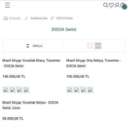
Geri Dön
Geri Dön
Geri Dön
Geri Dön
Geri Dön
Geri Dön
Geri Dön
Geri Dön
Geri Dön
Geri Dön
Anasayfa
Koleksiyonlar
DOCIA Serisi
Masalar
Aksesuarlar
Dolaplar
Sehpalar
Oturma Grubu
Tepsiler ve Sunum / Kesme
RETİM
DOCIA Serisi
 Masaları
eveler / Aynalar
Dolapları
nk
siler
SIRALA
uarlar
ar
odinler
palar
dalyeler
king
sefemiz
um / Kesme Tahtaları
Masif Ahşap Yuvarlak Masa, Traverten
Masif Ahşap Orta Sehpa, Traverten -
ek Masaları
aşı Aksesuarları
sollar
ureler
- DOCIA Serisi
DOCIA Serisi
140.000,00
TL
100.000,00
TL
isi
isi
Masif Ahşap Yuvarlak Sehpa - DOCIA
Serisi, Uzun
55.000,00
TL