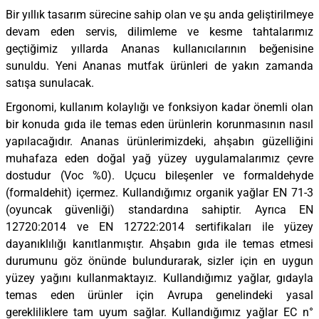
Bir yıllık tasarım sürecine sahip olan ve şu anda geliştirilmeye
devam eden servis, dilimleme ve kesme tahtalarımız
geçtiğimiz yıllarda Ananas kullanıcılarının beğenisine
si
sunuldu. Yeni Ananas mutfak ürünleri de yakın zamanda
satışa sunulacak.
Ergonomi, kullanım kolaylığı ve fonksiyon kadar önemli olan
i
bir konuda gıda ile temas eden ürünlerin korunmasının nasıl
yapılacağıdır. Ananas ürünlerimizdeki, ahşabın güzelliğini
muhafaza eden doğal yağ yüzey uygulamalarımız çevre
dostudur (Voc %0). Uçucu bileşenler ve formaldehyde
(formaldehit) içermez. Kullandığımız organik yağlar EN 71-3
(oyuncak güvenliği) standardına sahiptir. Ayrıca EN
12720:2014 ve EN 12722:2014 sertifikaları ile yüzey
dayanıklılığı kanıtlanmıştır. Ahşabın gıda ile temas etmesi
durumunu göz önünde bulundurarak, sizler için en uygun
yüzey yağını kullanmaktayız. Kullandığımız yağlar, gıdayla
temas eden ürünler için Avrupa genelindeki yasal
isi
gerekliliklere tam uyum sağlar. Kullandığımız yağlar EC n°