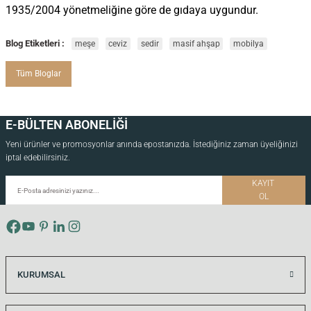
1935/2004 yönetmeliğine göre de gıdaya uygundur.
Blog Etiketleri :
meşe
ceviz
sedir
masif ahşap
mobilya
Tüm Bloglar
E-BÜLTEN ABONELİĞİ
Yeni ürünler ve promosyonlar anında epostanızda. İstediğiniz zaman üyeliğinizi
iptal edebilirsiniz.
KAYIT
OL
KURUMSAL