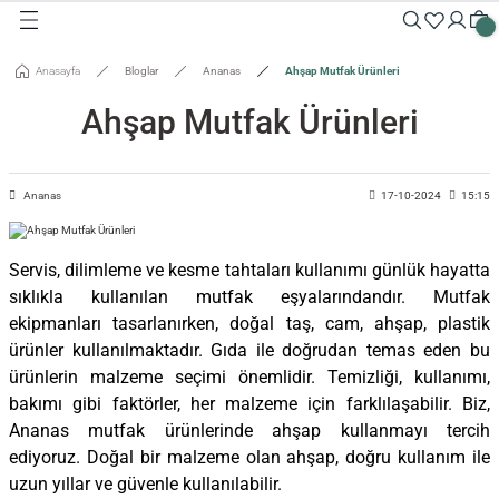
Geri Dön
Geri Dön
Geri Dön
Geri Dön
Geri Dön
Geri Dön
Geri Dön
Geri Dön
Geri Dön
Geri Dön
Anasayfa
Bloglar
Ananas
Ahşap Mutfak Ürünleri
Masalar
Aksesuarlar
Dolaplar
Sehpalar
Oturma Grubu
Tepsiler ve Sunum / Kesme
RETİM
Ahşap Mutfak Ürünleri
 Masaları
eveler / Aynalar
Dolapları
nk
siler
uarlar
ar
odinler
palar
dalyeler
king
sefemiz
Ananas
17-10-2024
15:15
um / Kesme Tahtaları
ek Masaları
aşı Aksesuarları
sollar
ureler
Servis, dilimleme ve kesme tahtaları kullanımı günlük hayatta
sıklıkla kullanılan mutfak eşyalarındandır. Mutfak
isi
ekipmanları tasarlanırken, doğal taş, cam, ahşap, plastik
ürünler kullanılmaktadır. Gıda ile doğrudan temas eden bu
isi
ürünlerin malzeme seçimi önemlidir. Temizliği, kullanımı,
bakımı gibi faktörler, her malzeme için farklılaşabilir. Biz,
Ananas mutfak ürünlerinde ahşap kullanmayı tercih
ediyoruz. Doğal bir malzeme olan ahşap, doğru kullanım ile
uzun yıllar ve güvenle kullanılabilir.