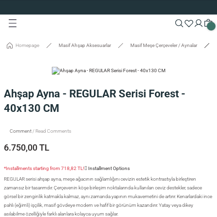
Custom Production and Free Delivery
Turn back
Turn back
Turn back
Turn back
Turn back
Turn back
Turn back
Turn back
Turn back
Turn back
Special 10% Discount for First Membership
Custom Production and Free Delivery
Special 10% Discount for First Membership
Aksesuarlar
Dolaplar
Sehpalar
rving Boards
ODUCTION
Custom Production and Free Delivery
Homepage
Masif Ahşap Aksesuarlar
Masif Meşe Çerçeveler / Aynalar
eveler / Aynalar
les
ions
palar
ards
king
Ahşap Ayna - REGULAR Serisi Forest -
40x130 CM
aşı Aksesuarları
Comment
/ Read Comments
isi
6.750,00 TL
isi
*Installments starting from 718,82 TL!
Installment Options
REGULAR serisi ahşap ayna, meşe ağacının sağlamlığını cevizin estetik kontrastıyla birleştiren
zamansız bir tasarımdır. Çerçevenin köşe birleşim noktalarında kullanılan ceviz destekler, sadece
görsel bir zenginlik katmakla kalmaz, aynı zamanda yapının mukavemetini de artırır. Kenarlardaki ince
pahlı (eğimli) işçilik, masif gövdeye modern ve hafif bir görünüm kazandırır. Yatay veya dikey
asılabilme özelliğiyle farklı alanlara kolayca uyum sağlar.