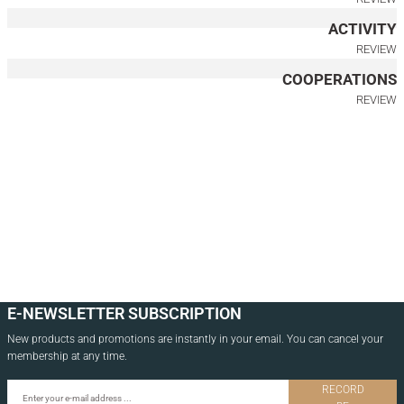
ACTIVITY
*Önce ahşap rengini, ardından ölçüyü seçiniz.
REVIEW
COOPERATIONS
40x40 CM
40x85 CM
40x130 CM
REVIEW
Wooden Framed Smoke Mirror, Small Square – EDGE Series
7.000,00
TL
*Önce ahşap rengini, ardından ölçüyü seçiniz.
17.5x17.5 CM
40x85 CM
40x130 CM
Wooden Framed Smoked Mirror, Medium Size – REGULAR Series
E-NEWSLETTER SUBSCRIPTION
New products and promotions are instantly in your email. You can cancel your
7.000,00
TL
membership at any time.
*Önce ahşap rengini, ardından ölçüyü seçiniz.
RECORD