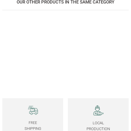
OUR OTHER PRODUCTS IN THE SAME CATEGORY
Solid Wood Decorative Frame, Oak – EDGE Series 23x32 cm
4.250,00
TL
*Önce ahşap rengini, ardından ölçüyü seçiniz.
23x32 CM
32x42 CM
52x72 CM
Solid Wood Decorative Frame, Oak – REGULAR Series 23x32 cm
4.250,00
TL
*Önce ahşap rengini, ardından ölçüyü seçiniz.
FREE
LOCAL
23x32 CM
32x42 CM
52x72 CM
SHIPPING
PRODUCTION