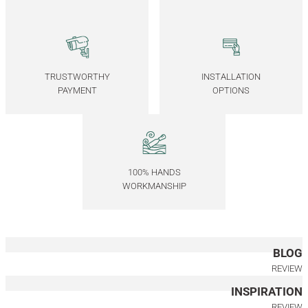
Wooden Framed Mirror, 40x40 Square – EDGE Series
3.250,00
TL
*Önce ahşap rengini, ardından ölçüyü seçiniz.
TRUSTWORTHY
INSTALLATION
PAYMENT
OPTIONS
40x40 CM
40x85 CM
40x130 CM
17.5x17.5 CM
Wooden Framed Bronze Mirror, Small Square – EDGE Series
100% HANDS
7.000,00
TL
WORKMANSHIP
*Önce ahşap rengini, ardından ölçüyü seçiniz.
17.5x17.5 CM
40x85 CM
40x130 CM
BLOG
Wooden Framed Bronze Mirror, 40x40 Square – REGULAR Series
REVIEW
INSPIRATION
7.000,00
TL
REVIEW