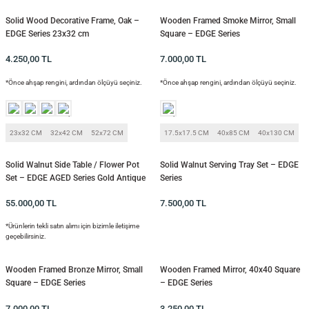
Solid Wood Decorative Frame, Oak –
Wooden Framed Smoke Mirror, Small
EDGE Series 23x32 cm
Square – EDGE Series
si
4.250,00
TL
7.000,00
TL
*Önce ahşap rengini, ardından ölçüyü seçiniz.
*Önce ahşap rengini, ardından ölçüyü seçiniz.
i
23x32 CM
32x42 CM
52x72 CM
17.5x17.5 CM
40x85 CM
40x130 CM
Solid Walnut Side Table / Flower Pot
Solid Walnut Serving Tray Set – EDGE
Set – EDGE AGED Series Gold Antique
Series
Legs
55.000,00
TL
7.500,00
TL
*Ürünlerin tekli satın alımı için bizimle iletişime
geçebilirsiniz.
Wooden Framed Bronze Mirror, Small
Wooden Framed Mirror, 40x40 Square
Square – EDGE Series
– EDGE Series
isi
7.000,00
TL
3.250,00
TL