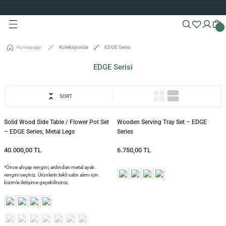
Custom Production and Free Delivery
Turn back
Turn back
Turn back
Turn back
Turn back
Turn back
Turn back
Turn back
Turn back
Turn back
Special 10% Discount for First Membership
Custom Production and Free Delivery
Special 10% Discount for First Membership
s
rving Boards
ODUCTION
Custom Production and Free Delivery
Homepage
Koleksiyonlar
EDGE Serisi
les
ions
EDGE Serisi
e Tables
ards
king
SORT
sories
Solid Wood Side Table / Flower Pot Set
Wooden Serving Tray Set – EDGE
– EDGE Series, Metal Legs
Series
isi
40.000,00
TL
6.750,00
TL
isi
*Önce ahşap rengini, ardından metal ayak
rengini seçiniz. Ürünlerin tekli satın alımı için
bizimle iletişime geçebilirsiniz.