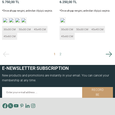
5.750,00
TL
6.250,00
TL
*Önce ahşap rengini, ardından ölçüyü seçiniz.
*Önce ahşap rengini, ardından ölçüyü seçiniz.
30x30 CM
50x30 CM
45x45 CM
30x30 CM
50x30 CM
45x45 CM
45x60 CM
45x60 CM
1
2
E-NEWSLETTER SUBSCRIPTION
New products and promotions are instantly in your email. You can cancel your
membership at any time.
RECORD
BE