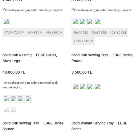
*Önce ahşap rengini, ardından ölçüyü seçiniz.
*Önce ahşap rengini, ardından ölçüyü seçiniz.
17.5x17.5 CM
40x85 CM
40x130 CM
40x40 CM
40x85 CM
40x130 CM
17.5x17.5 CM
Solid Oak Nesting – EDGE Series,
Solid Oak Serving Tray – EDGE Series,
Black Legs
Round
40.000,00
TL
3.500,00
TL
*Önce ahşap rengini, ardından metal ayak
rengini seçiniz.
Solid Oak Serving Tray – EDGE Series,
Solid Walnut Serving Tray – EDGE
Square
Series